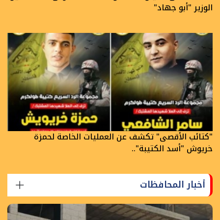
الوزير "أبو جهاد"
"كتائب الأقصى" تكشف عن العمليات الخاصة لحمزة
خريوش "أسد الكتيبة"..
أخبار المحافظات