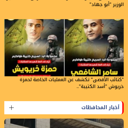
الوزير "أبو جهاد"
"كتائب الأقصى" تكشف عن العمليات الخاصة لحمزة
خريوش "أسد الكتيبة"..
أخبار المحافظات