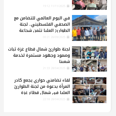
11/11/2025 19:12
في اليوم العالمي للتضامن مع
الصحفي الفلسطيني.. لجنة
الطوارئ العليا تثمن شجاعة
الإعلاميين في غزة
26/09/2025 00:21
لجنة طوارئ شمال قطاع غزة ثبات
وصمود وجهود مستمرة لخدمة
شعبنا
28/04/2025 21:33
لقاء تضامني حواري يجمع كادر
المرأة بدعوة من لجنة الطوارئ
العليا في شمال قطاع غزة
28/04/2025 22:18