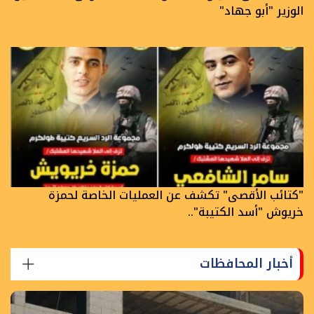
الوزير "أبو جهاد"
"كتائب الأقصى" تكشف عن العمليات الخاصة لحمزة
خريوش "أسد الكتيبة"..
أخبار المحافظات