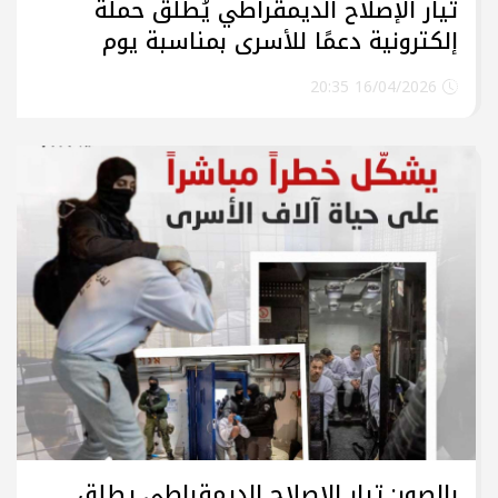
تيار الإصلاح الديمقراطي يُطلق حملة
إلكترونية دعمًا للأسرى بمناسبة يوم
الأسير الفلسطيني
16/04/2026 20:35
بالصور: تيار الإصلاح الديمقراطي يطلق