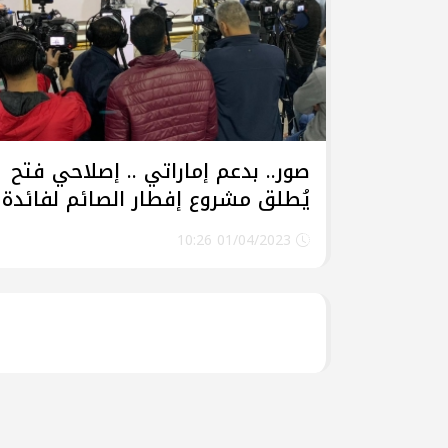
صور.. بدعم إماراتي .. إصلاحي فتح
يُطلق مشروع إفطار الصائم لفائدة
عشرات آلاف الأسر في قطاع غزة
01/04/2023 10:26