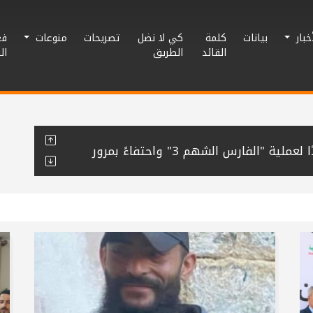
أخبار
بيانات
كلمة
كي لا نضل
تصريحات
منوعات
فع
القائد
الطريق
ال
نشطاء يغردون دعمًا وإسنادًا لعملية "الفارس الشهم 3" واحتفاءً بمرور
نظم مهرجان صلح عشائري بين عائلتي
حافظة رفح يُنظم لقاء معايدة لكوادره
راطي في خان يونس تجدد الوفاء للشهيد
م مبادرة “قطرة وفاء” للتبرع بالدم لصالح