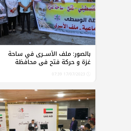
بالصور: ملف الأســرى في ساحة
غزة و حركة فتح في محافظة
الوسطى يشاركان بالوقفة
17/07/2023 07:39
التضامنية مع الأسرى