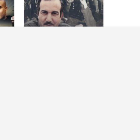
36 عاما على اغتيال مهندس
"كتائب
الانتفاضة الأولى القائد خليل الوزير
العملي
"أبو جهاد"
"أسد ال
الرئيسية
أهم ال
حصاد الأسبوع
كلمة ا
أسرى الحرية
شهداء