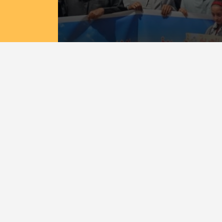
ان يونس إسنادًا للأسرى بمشاركة
إصلاح الديمقراطي
جميع الحقوق محفوظة لموقع فتح ميديا
- فلسطين
©
2008 - 2026