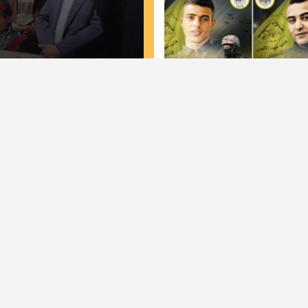
مسيرات حاشدة في غزة وخ
 الأقصى" تكشف عن
لجان الطوارئ في تيار ال
ات الخاصة لحمزة خريوش
كتيبة"..
أخبار
أخبار المحافظات
لقائد
كتاب وآراء
 الحركة
عربي دولي