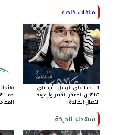
ملفات خاصة
11 عاماً على الرحيل.. أبو علي
قائمة ا
شاهين المفكر الكبير وأيقونة
حملتها 
النضال الخالدة
المحام
شهداء الحركة