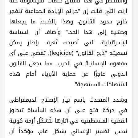
واستحضر في هذا السياق كلمات الفيلسوفة حنة
آرنت التي قالت إن "جرائم الإبادة الجماعية تنفجر
خارج حدود القانون، وهذا بالضبط ما يجعلها
وحشية إلى هذا الحد." وأضاف أن السياسة
الإسرائيلية، التي أصبحت تُعرف بإطار يمكن
تسميته "ذبح القانون" (legicide)، تقضي على أي
مفهوم للإنسانية في الحرب، مما يجعل القانون
الدولي عاجزًا عن حماية الأبرياء أمام هذه
الانتهاكات الممنهجة".
وشدد المتحدث باسم تيار الإصلاح الديمقراطي
في حركة فتح على أن هذه المأساة تتجاوز
القضية الفلسطينية في آثارها لتُشكّل أزمة كونية
تمس الضمير الإنساني بشكل عام، مؤكداً أن