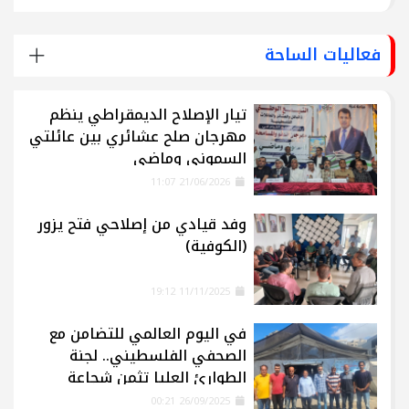
فعاليات الساحة
تيار الإصلاح الديمقراطي ينظم
مهرجان صلح عشائري بين عائلتي
السموني وماضي
21/06/2026 11:07
وفد قيادي من إصلاحي فتح يزور
(الكوفية)
11/11/2025 19:12
في اليوم العالمي للتضامن مع
الصحفي الفلسطيني.. لجنة
الطوارئ العليا تثمن شجاعة
الإعلاميين في غزة
26/09/2025 00:21