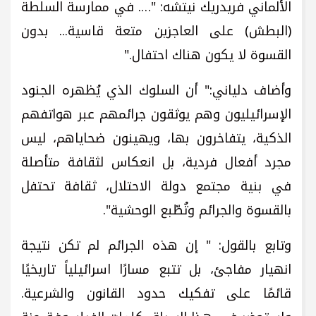
الألماني فريدريك نيتشه: "…. في ممارسة السلطة
(البطش) على العاجزين متعة قاسية... بدون
القسوة لا يكون هناك احتفال."
وأضاف دلياني:" أن السلوك الذي يُظهره الجنود
الإسرائيليون وهم يوثقون جرائمهم عبر هواتفهم
الذكية، يتفاخرون بها، ويهينون ضحاياهم، ليس
مجرد أفعال فردية، بل انعكاس لثقافة متأصلة
في بنية مجتمع دولة الاحتلال، ثقافة تحتفل
بالقسوة والجرائم وتُطّبع الوحشية".
وتابع بالقول: " إن هذه الجرائم لم تكن نتيجة
انهيار مفاجئ، بل تتبع مسارًا اسرائيلياً تاريخيًا
قائمًا على تفكيك حدود القانون والشرعية.