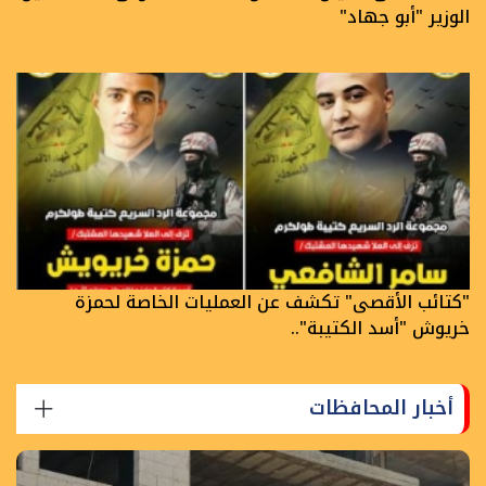
الوزير "أبو جهاد"
"كتائب الأقصى" تكشف عن العمليات الخاصة لحمزة
خريوش "أسد الكتيبة"..
أخبار المحافظات