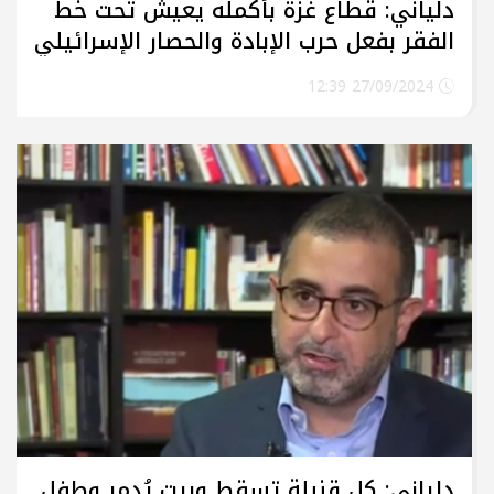
دلياني: قطاع غزة بأكمله يعيش تحت خط
الفقر بفعل حرب الإبادة والحصار الإسرائيلي
الخانق
27/09/2024 12:39
دلياني: كل قنبلة تسقط وبيت يُدمر وطفل