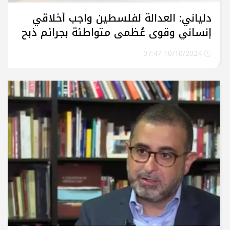
دلياني: العدالة لفلسطين واجب أخلاقي
إنساني وقوى عُظمى متواطئة بجرائم ذبح
الأطفال والنساء في غزة
10/10/2024 07:47