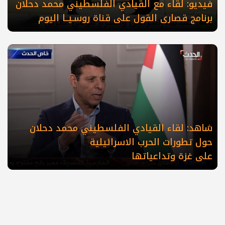
فيديو: لقاء مع القيادي الفلسطيني محمد دحلان
برنامج قصارى القول على قناة روسـيــا اليوم
شاهد: لقاء القيادي الفلسطيني محمد دحلان
حول تطورات الحرب الاسرائيلية
على غزة وتداعياتها