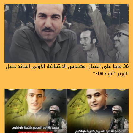
36 عاما على اغتيال مهندس الانتفاضة الأولى القائد خليل
الوزير "أبو جهاد"