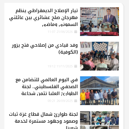
تيار الإصلاح الديمقراطي ينظم
مهرجان صلح عشائري بين عائلتي
السموني وماضي
21/06/2026 11:07
وفد قيادي من إصلاحي فتح يزور
(الكوفية)
11/11/2025 19:12
في اليوم العالمي للتضامن مع
الصحفي الفلسطيني.. لجنة
الطوارئ العليا تثمن شجاعة
الإعلاميين في غزة
26/09/2025 00:21
لجنة طوارئ شمال قطاع غزة ثبات
وصمود وجهود مستمرة لخدمة
شعبنا