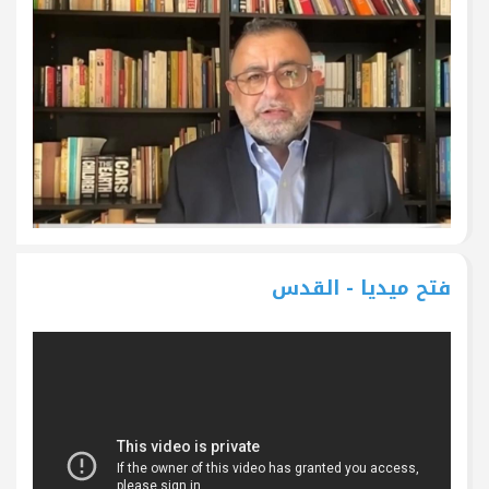
فتح ميديا - القدس