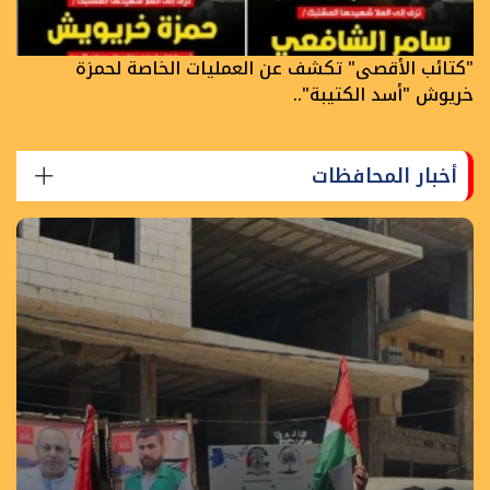
"كتائب الأقصى" تكشف عن العمليات الخاصة لحمزة
خريوش "أسد الكتيبة"..
أخبار المحافظات