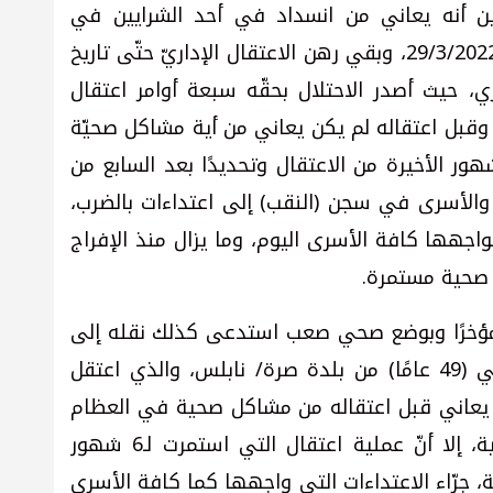
ن أنه يعاني من انسداد في أحد الشرايين في
المعدة، علمًا أنّ كميل اعتقل في تاريخ 29/3/2022، وبقي رهن الاعتقال الإداريّ حتّى تاريخ
ي، حيث أصدر الاحتلال بحقّه سبعة أوامر اعتقال
اريّ منذ تاريخ اعتقاله في العام 2022، وقبل اعتقاله لم يكن يعاني من أية مشاكل صحيّة
ر الأخيرة من الاعتقال وتحديدًا بعد السابع من
والأسرى في سجن (النقب) إلى اعتداءات بالضرب،
واجهها كافة الأسرى اليوم، وما يزال منذ الإفراج
 صحية مستمرة.
مؤخرًا وبوضع صحي صعب استدعى كذلك نقله إلى
المستشفى، المعتقل جميل فتحي الترابي (49 عامًا) من بلدة صرة/ نابلس، والذي اعتقل
حيث كان الترابي يعاني قبل اعتقاله من مشاكل صحية في العظام
والأعصاب، وكان بحاجة إلى متابعة صحية، إلا أنّ عملية اعتقال التي استمرت لـ6 شهور
ّة، جرّاء الاعتداءات التي واجهها كما كافة الأسرى