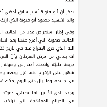
نقله.
والد الشهيد محمود أبو فنونة الذي ارتقى عام 2016، حيث كان معتقلًا إداري
وفي إطار استعراض عدد من الحالات الت
الحالات صعوبة التي أفرج عنها بعد السا
أنه يعاني من مرض السرطان وأنّ الم
جريمة طبيّة واضحة، أدت إلى وصوله إ
شهور على الإفراج عنه، فإن وضعه وصل 
في جسده، وما يزال حتى اليوم يمكث ف
وجدد نادي الأسير الفلسطيني، دعوته 
في الجرائم الممنهجة التي ترتكب ب