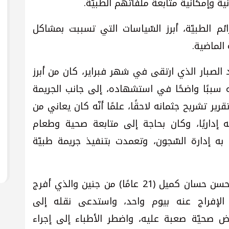
ة وإمكانية متابعة ملفاتهم الطبيّة.
ئم الطبيّة، أبرز السّياسات التي تسببت بمشاكل
الماضية.
الصبار الذي ارتقى في شهر فبراير، كان من أبرز
ه سببًا واضحًا في استشهاده، إلى جانب الجريمة
رير تشريح جثمانه لاحقًا، علمًا أنّه كان يعاني من
إداريًا، وكان بحاجة إلى متابعة صحية وطعام
به إدارة السّجون، وتعمدت بتنفيذ جريمة طبيّة
وبيّن نادي الأسير، أنّ المعتقل الإداري محسن حسان كميل (21 عامًا) من جنين والذي أفرج
الإفراج عنه بيوم واحد، واستدعى نقله إلى
صحيّة صعبة عليه، واضطر الأطباء إلى إجراء