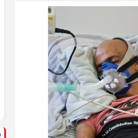
ستشفى الأهلي المعمداني
راطي يساند الصحفيين بزيارة لقناة الكوفية
فيديو: لقاء مع القيادي
الفلسطيني محمد دحلان
ي حركة فتح بمحافظة خان يونس ينظم لقاءً
برنامج قصارى القول على
قناة روسـيــا اليوم
ي حركة فتح بمحافظة رفح يطلق حملة
اء
دلياني: الاحتلال يسعى
لق حملة إلكترونية دعمًا للأسرى بمناسبة
للتغطية على جرائمه بقطع
الاتصالات عن غزة
قراطي يطلق حملة إلكترونية رفضًا لمشروع
ينيين في سجون الاحتلال
ف