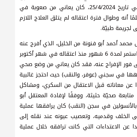
في سجن (النقب)، وعند الإفراج عنه في تاريخ 25/4/2024، كان يعاني من صعوبة في
ا أنه وطوال فترة اعتقاله لم يتلق العلاج اللازم
 لجريمة طبيّة.
ل محمد أحمد أبو فنونة من الخليل، الذي أفرج عنه
في تاريخ 25/4/2024، بعد اعتقال إداري استمر لمدة 6 شهور منذ اعتقاله في شهر أكتوبر
ستشفى فور الإفراج عنه، فقد كان يعاني من وضع صحي
اجهها في سجني (عوفر، والنقب) حيث احتجز غالبية
 عن معاناته قبل الاعتقال من السكري، ومشاكل
تابعة صحيّة حثيثة، ووفقًا لإفادة المعتقل أبو
 بالأنسولين في سجن (النقب) كان يرافقها عملية
ى الخلف وقدميه، وتعصيب عيونه عند نقله إلى
عدا عن الاعتداءات التي كانت ترافقه خلال عملية