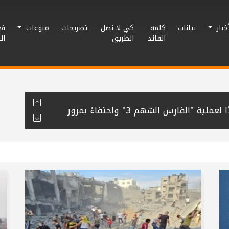
أخبار
بيانات
كلمة
كي لا نضل
تصريحات
منوعات
فع
القائد
الطريق
ال
نشطاء يغردون دعمًا وإسنادًا لعملية "الفارس الشهم 3" واحتفاءً بمرور
نظم مهرجان صلح عشائري بين عائلتي
حافظة رفح يُنظم لقاء معايدة لكوادره
راطي في خان يونس تجدد الوفاء للشهيد
م مبادرة “قطرة وفاء” للتبرع بالدم لصالح