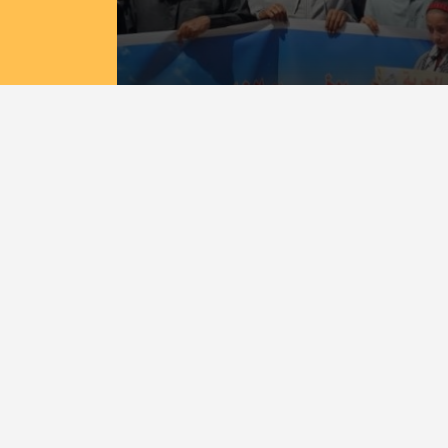
ان يونس إسنادًا للأسرى بمشاركة
إصلاح الديمقراطي
جميع الحقوق محفوظة لموقع فتح ميديا
- فلسطين
©
2008 - 2026