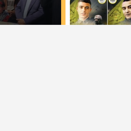
مسيرات حاشدة في غزة وخ
 الأقصى" تكشف عن
لجان الطوارئ في تيار ال
ات الخاصة لحمزة خريوش
كتيبة"..
أخبار
أخبار المحافظات
لقائد
كتاب وآراء
 الحركة
عربي دولي