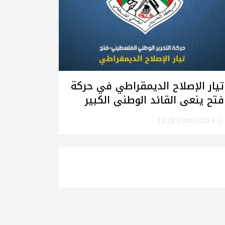
تيار الإصلاح الديمقراطي في حركة
فتح ينعى القائد الوطني الكبير
الشهيد الشيخ "صالح العاروري"
03/01/2024 12:28