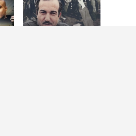
36 عاما على اغتيال مهندس
"كتائب
الانتفاضة الأولى القائد خليل الوزير
العملي
"أبو جهاد"
"أسد ال
الرئيسية
أهم ال
حصاد الأسبوع
كلمة ا
أسرى الحرية
شهداء