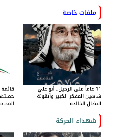
ملفات خاصة
11 عاماً على الرحيل.. أبو علي
قائمة ا
شاهين المفكر الكبير وأيقونة
حملتها 
النضال الخالدة
المحام
شهداء الحركة