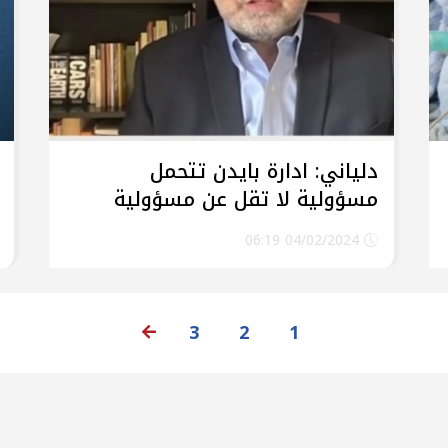
دلياني: ادارة بايدن تتحمل
مسؤولية لا تقل عن مسؤولية
حكومة نتنياهو في الجرائم بحق
04/02/2024 06:19
أطفالنا
3
2
1