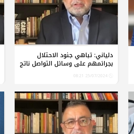
دلياني: تباهي جنود الاحتلال
بجرائمهم على وسائل التواصل ناتج
عن ثقافة عنصرية متأصلة في
25/07/2024 08:21
المجتمع الإسرائيلي