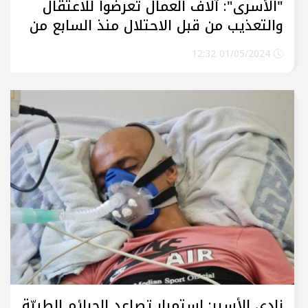
"الأسرى": آلاف العمال تعرضوا للاعتقال
والتعذيب من قبل الاحتلال منذ السابع من
أكتوبر
01/05/2024 12:32
نادي الأسير: استمرار تصاعد الجرائم الطبيّة