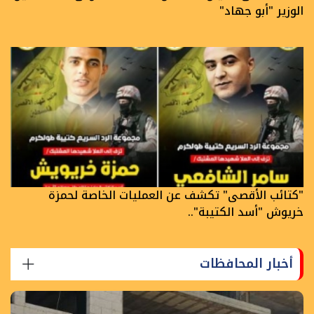
الوزير "أبو جهاد"
"كتائب الأقصى" تكشف عن العمليات الخاصة لحمزة
خريوش "أسد الكتيبة"..
أخبار المحافظات