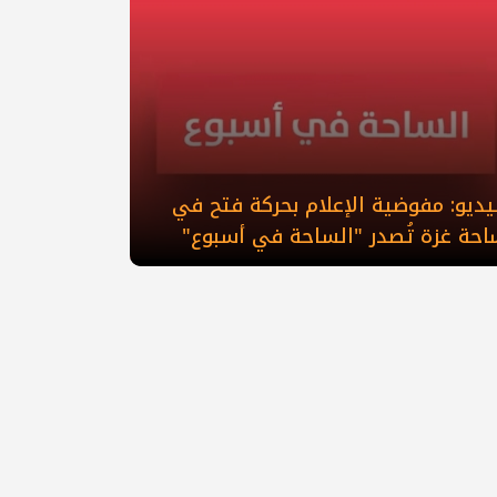
ديو: مفوضية الإعلام بحركة فتح في
احة غزة تُصدر "الساحة في أسبوع"