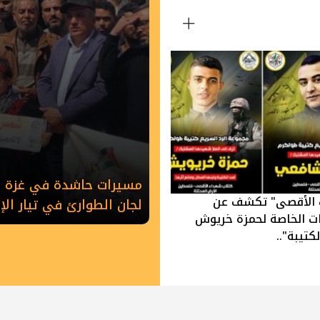
مسيرات حاشدة في غزة وخ
 الأقصى" تكشف عن
لجان الطوارئ في تيار ال
ات الخاصة لحمزة خريوش
كتيبة"..