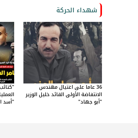
شهداء الحركة
36 عاما على اغتيال مهندس
"كتائب
الانتفاضة الأولى القائد خليل الوزير
العملي
"أبو جهاد"
"أسد ال