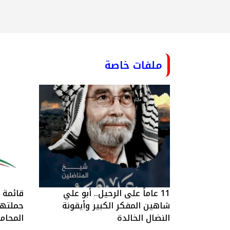
ملفات خاصة
11 عاماً على الرحيل.. أبو علي
قائمة ا
شاهين المفكر الكبير وأيقونة
حملتها 
النضال الخالدة
المحام