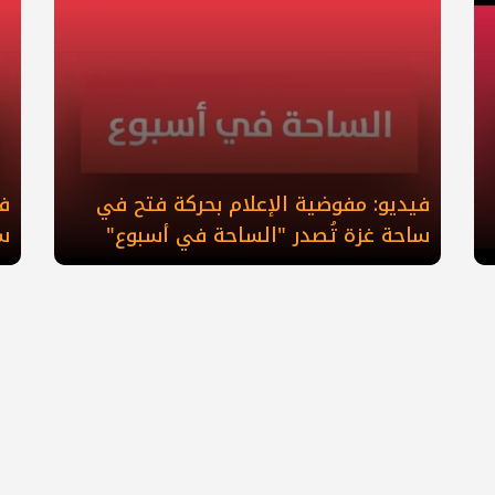
فيديو: مفوضية الإعلام بحركة فتح في
في
ساحة غزة تُصدر "الساحة في أسبوع"
س