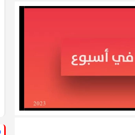
ستشفى الأهلي المعمداني
راطي يساند الصحفيين بزيارة لقناة الكوفية
فيديو: لقاء مع القيادي
الفلسطيني محمد دحلان
ي حركة فتح بمحافظة خان يونس ينظم لقاءً
برنامج قصارى القول على
قناة روسـيــا اليوم
ي حركة فتح بمحافظة رفح يطلق حملة
اء
دلياني: الاحتلال يسعى
لق حملة إلكترونية دعمًا للأسرى بمناسبة
للتغطية على جرائمه بقطع
الاتصالات عن غزة
قراطي يطلق حملة إلكترونية رفضًا لمشروع
ينيين في سجون الاحتلال
ف