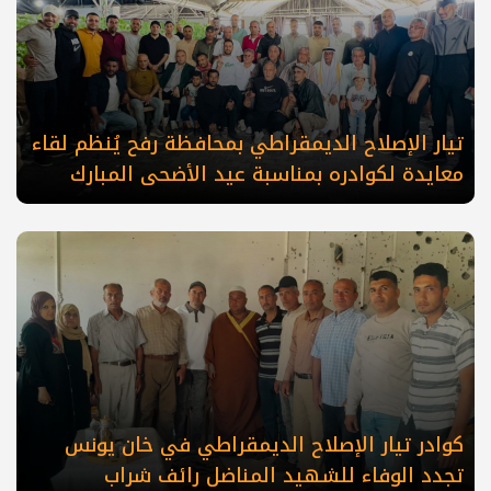
تيار الإصلاح الديمقراطي بمحافظة رفح يُنظم لقاء
معايدة لكوادره بمناسبة عيد الأضحى المبارك
كوادر تيار الإصلاح الديمقراطي في خان يونس
تجدد الوفاء للشهيد المناضل رائف شراب