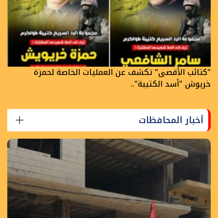
"كتائب الأقصى" تكشف عن العمليات الخاصة لحمزة
خريوش "أسد الكتيبة"..
أخبار المحافظات