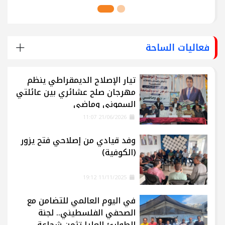
فعاليات الساحة
تيار الإصلاح الديمقراطي ينظم
مهرجان صلح عشائري بين عائلتي
السموني وماضي
21/06/2026 11:07
وفد قيادي من إصلاحي فتح يزور
(الكوفية)
11/11/2025 19:12
في اليوم العالمي للتضامن مع
الصحفي الفلسطيني.. لجنة
الطوارئ العليا تثمن شجاعة