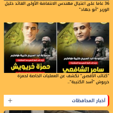
36 عاما على اغتيال مهندس الانتفاضة الأولى القائد خليل
الوزير "أبو جهاد"
"كتائب الأقصى" تكشف عن العمليات الخاصة لحمزة
خريوش "أسد الكتيبة"..
أخبار المحافظات