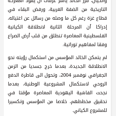
والكيان، قرر الخالد ياسر عرفات ان يقود المعركة
التاريخية من الضفة الغربية، ورفض البقاء في
قطاع غزة رغم كل ما وصله من رسائل عن اغتياله،
إدراكا أن المرحلة الثانية لانطلاقة الكيانية
الفلسطينية المعاصرة تنطلق من قلب أرض الصراع
وفقا لمفاهيم توراتية.
لم يتمكن الخالد المؤسس من استكمال رؤيته نحو
الانطلاقة الجديدة، بعدما خرج جسديا من الزمن
الجغرافي نوفمبر 2004، وتحول الى قاطرة الدفع
الروحي لاستكمال المشروعية الوطنية، بعدما
نجحت الفاشية اليهودية المعاصرة مؤقتا في
تحقيق مخططهم، خلاصا من المؤسس وتكسيرا
للمشروع الكياني.