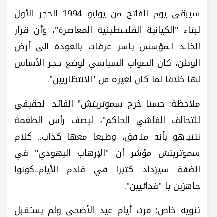
سيبقى يوم الفاتح من يوليو 1994 الحجر الأول
لبناء "الكيانية الفلسطينية المعاصرة"، وأن قرار
الخالد المؤسس ياسر عرفات بالعودة الى أرض
الوطن، كان الصواب السياسي لوضع حجر الأساس
لها خلافا لما كان لغيره من "الانتظاريين".
ملاحظة: حسنا خرج سموتريتش" القائد الحقيقي
للتحالف الفاشي الحاكم"، ليصف رأس الطغمة
نتنياهو بأنه منافق، وطبعا معها كذاب.. كلام
سموتريتش مؤشر أن "الإرهاب اليهودي" في
الضفة سيزداد كثيرا في قادم الأيام..كونوا
جاهزين يا "فدائيين".
تنويه خاص: مرت أيام عيد الأضحى ولم يستقبل