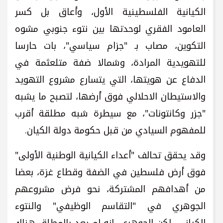
الكيانية الفلسطينية الأول، وأعاق بل كسر
العامود الفقري لوحدتها بين نتوء جنوبي مشوه
التكوين، مصاب بـ "جزام سياسي"، بات حارسا
للتهويدية المرادة، وشمالا ضفة متلعثمة في
الدفاع عن هويتها، التي يتسارع مشروع التهويد
والاستيطان الاحلالي فوق أرضها، لتصبح ما يشبه
"جزر وكانتونات"، مع سيطرة شبه مطلقة أقرب
للمفهوم السيادي من قبل حكومة دولة الكيان.
وقد يحقق تحالف "أعداء الكيانية الوطنية الأولى"
فوق أرض فلسطين في الضفة وقطاع غزة، بعضا
من أهدافهم المشتركة، نحو فرض مشروعهم
الجوهري في "التقاسم الوظيفي" والنتوء