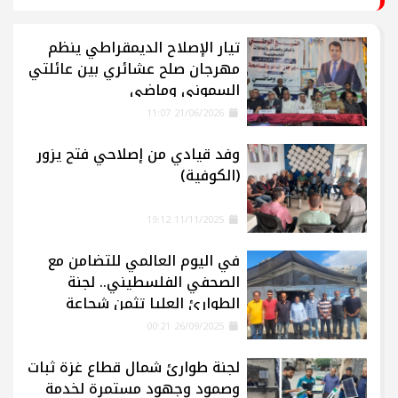
تيار الإصلاح الديمقراطي ينظم
مهرجان صلح عشائري بين عائلتي
السموني وماضي
21/06/2026 11:07
وفد قيادي من إصلاحي فتح يزور
(الكوفية)
11/11/2025 19:12
في اليوم العالمي للتضامن مع
الصحفي الفلسطيني.. لجنة
الطوارئ العليا تثمن شجاعة
الإعلاميين في غزة
26/09/2025 00:21
لجنة طوارئ شمال قطاع غزة ثبات
وصمود وجهود مستمرة لخدمة