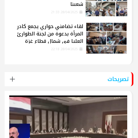
شعبنا
28/04/2025 21:33
لقاء تضامني حواري يجمع كادر
المرأة بدعوة من لجنة الطوارئ
العليا في شمال قطاع غزة
28/04/2025 22:18
تصريحات