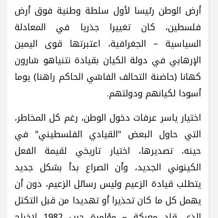
أرض الوطن رئيسا لأول سلطة وطنية فوق أرض
فلسطين، كان تغييرا جذريا في المعادلة
السياسية – الجغرافية، اعتبرتها قوى اليمين
الإرهابي في دولة الكيان بقيادة نتنياهو شارون
كهانا (حاضنة التحالف الفاشي الحاكم راهنا) يوما
أسودا لكيانهم ودولتهم.
اختيار ياسر عرفات دخول الوطن، رغم كل المخاطر،
التي حاول البعض "القيادي الفلسطيني" في
حينه، تصديرها، اختيار تاريخي لقيمة الفعل
الكينوني الجديد، وأن الصراع بدأ بشكل جديد
يتطلب قيادة الزعيم وليس رسائل الزعيم، دون أن
يهمل كل ما كان تحذيرا أو تهديدا من قبل التكتل
الذي قاد معركة – مؤامرة حرب 1982 لإخراج