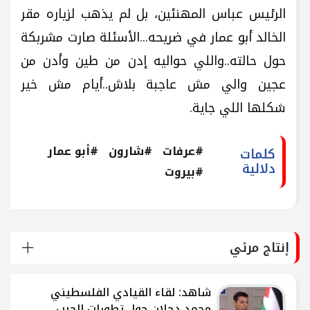
الرئيس عباس المهنئين، بل لم يذهب لزياره مقر
الخالد أبو عمار في ضريحه...الأسئلة صارت مشربكة
حول حالته..واللي حواليه إدن من طين وأدن من
عجين والي مش عاجبة بلاش..أيام مش خير
شكلها اللي جاية.
#عرفات
#شارون
#أبو عمار
كلمات
دلالية
#بيروت
إنتاج مرئي
شاهد: لقاء القيادي الفلسطيني
محمد دحلان حول تطورات الحرب