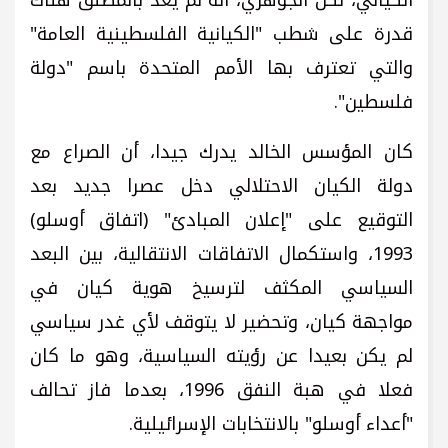
الكياني، لكن الجوهري، انه لم يعد بالمطلق هناك
قدرة على شطب "الكيانية الفلسطينية العامة"
والتي تعترف بها الأمم المتحدة باسم "دولة
فلسطين".
كان المؤسس الخالد يدرك جيدا، أن الصراع مع
دولة الكيان الاحتلالي دخل عصرا جديد بعد
التوقيع على "إعلان المبادئ" (اتفاق أوسلو)
1993، واستكمال الاتفاقات الانتقالية، بين البعد
السياسي المكثف لترسيخ هوية كيان في
مواجهة كيان، وتحضير لا يتوقف لأي غدر سياسي
لم يكن بعيدا عن رؤيته السياسية، وهو ما كان
فعلا في هبة النفق 1996، بعدما فاز تحالف
"أعداء أوسلو" بالانتخابات الإسرائيلية.