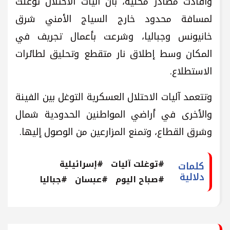
وأفادت مصادر محلية، بأن آليات الاحتلال توغلت
لمسافة محدود خارج السياج الأمني شرق
خانيونس وجباليا، وشرعت بأعمال تجريف في
المكان وسط إطلاق نار متقطع وتحليق لطائرات
الاستطلاع.
وتتعمد آليات الاحتلال العسكرية التوغل بين الفينة
والأخرى في أراضي المواطنين الحدودية شمال
وشرق القطاع، وتمنع المزارعين من الوصول إليها.
#توغلت آليات
#إسرائيلية
كلمات
دلالية
#صباح اليوم
#عبسان
#جباليا