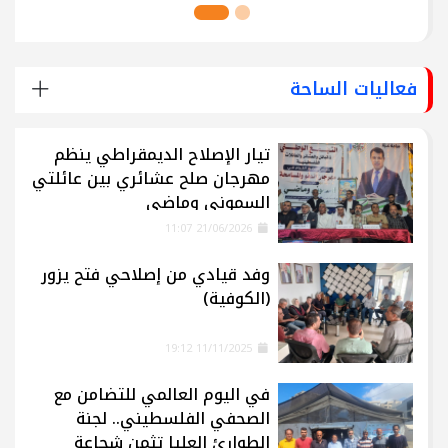
فعاليات الساحة
تيار الإصلاح الديمقراطي ينظم
مهرجان صلح عشائري بين عائلتي
السموني وماضي
21/06/2026 11:07
وفد قيادي من إصلاحي فتح يزور
(الكوفية)
11/11/2025 19:12
في اليوم العالمي للتضامن مع
الصحفي الفلسطيني.. لجنة
الطوارئ العليا تثمن شجاعة