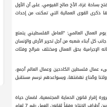
 بساحة غزة، الأخ صالح الفيومي، على أن الأول
يها ذكرى القوى العمالية التي تمكنت من إحداث
م العمال العالمي: "العامل الفلسطيني يتمتع
نب كل أبناء شعبه من أجل تحرير الأرض والإنسان
ته الإجرامية بحق العمال ومختلف شرائح وفئات
ىء عمال فلسطين الكادحين وعمال العالم أجمع،
 دولتنا وصُناع نهضتها، وبسواعدهم نرسم مستقبل
ة إقرار قانون الحماية المجتمعية، لضمان حياة
كريمة لعمالنا البواسل، وتنظيم العلاقة بين أطراف الإنتاج وفقاً لقانون العمل رقم 7 لعام