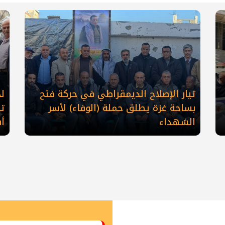
تيار الإصلاح الديمقراطي في حركة فتح
ل
بساحة غزة يطلق حملة (الوفاء) لأسر
تز
الشهداء
أس