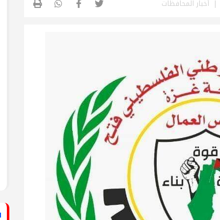
أخبار المحافظات
ستشفى الأهلي المعمداني
راطي يساند الصحفيين بزيارة لقناة الكوفية
فيديو: لقاء مع القيادي
الفلسطيني محمد دحلان
ي حركة فتح بمحافظة خان يونس ينظم لقاءً
برنامج قصارى القول على
قناة روسـيــا اليوم
ي حركة فتح بمحافظة رفح يطلق حملة
اء
دلياني: الاحتلال يسعى
لق حملة إلكترونية دعمًا للأسرى بمناسبة
للتغطية على جرائمه بقطع
الاتصالات عن غزة
قراطي يطلق حملة إلكترونية رفضًا لمشروع
ينيين في سجون الاحتلال
ف