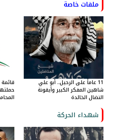
ملفات خاصة
11 عاماً على الرحيل.. أبو علي
قائمة ا
شاهين المفكر الكبير وأيقونة
حملتها 
النضال الخالدة
المحام
شهداء الحركة