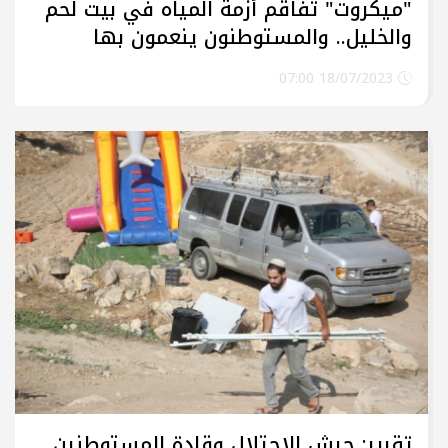
"ميكروت" تُفاقم أزمة المياه في بيت لحم
والخليل.. والمستوطنون ينعمون بها
18/07/2023 07:00
تقرير: جيش الاحتلال وقادة المستوطنين..