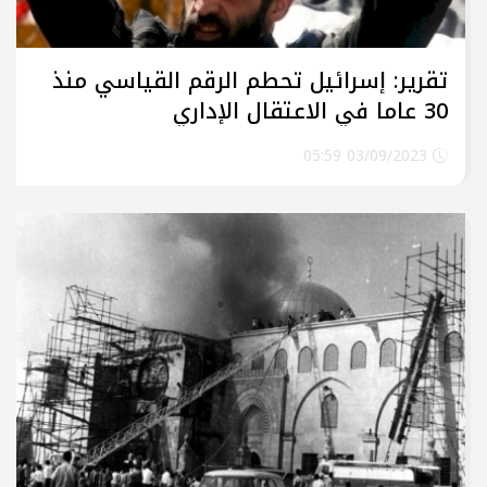
تقرير: إسرائيل تحطم الرقم القياسي منذ
30 عاما في الاعتقال الإداري
للفلسطينيين
03/09/2023 05:59