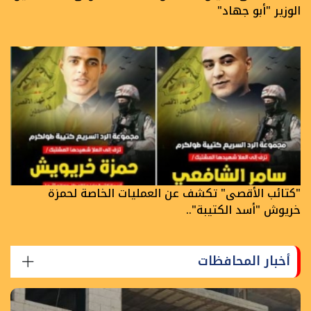
الوزير "أبو جهاد"
"كتائب الأقصى" تكشف عن العمليات الخاصة لحمزة
خريوش "أسد الكتيبة"..
أخبار المحافظات