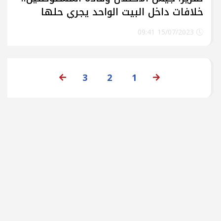
خلافات داخل البيت الواحد يجري حلها
لصالح المستوطنين
15/07/2023 09:41
3
2
1