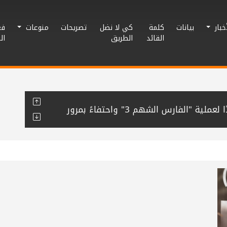
أخبار
بيانات
كلمة
كي لا نضل
تصريحات
منوعات
فع
القائد
الطريق
ال
نشطاء يغردون دعمًا وإسنادًا لعملية "الفارس الشهم 3" واحتفاءً بمرور
نظم مهرجان صلح عشائري بين عائلتي
حافظة رفح يُنظم لقاء معايدة لكوادره
راطي في خان يونس تجدد الوفاء للشهيد
م مبادرة “قطرة وفاء” للتبرع بالدم لصالح