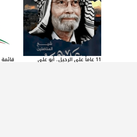
11 عاماً على الرحيل.. أبو علي
قائمة ا
شاهين المفكر الكبير وأيقونة
حملتها 
النضال الخالدة
المحام
شهداء الحركة