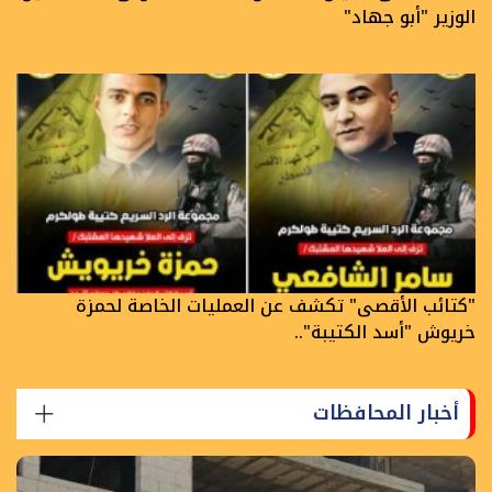
الوزير "أبو جهاد"
"كتائب الأقصى" تكشف عن العمليات الخاصة لحمزة
خريوش "أسد الكتيبة"..
أخبار المحافظات