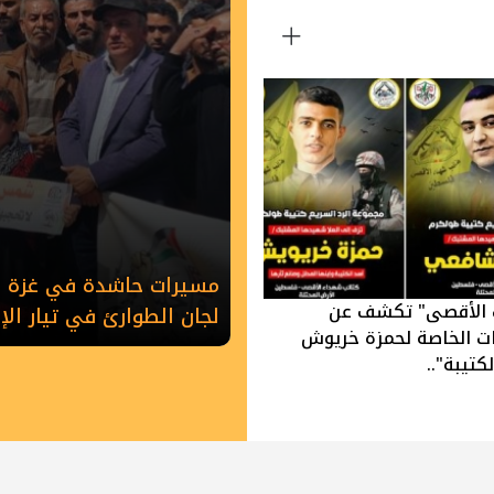
مسيرات حاشدة في غزة وخ
 الأقصى" تكشف عن
لجان الطوارئ في تيار ال
ات الخاصة لحمزة خريوش
كتيبة"..