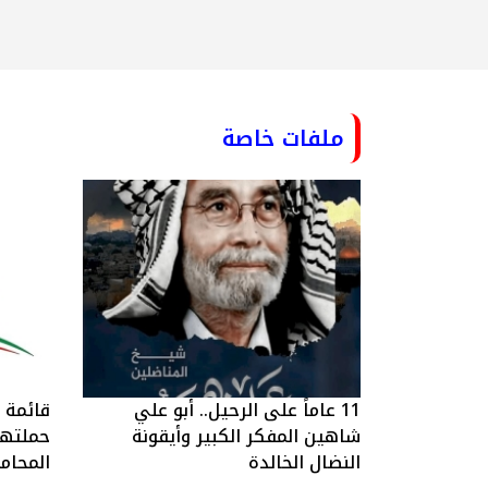
ملفات خاصة
11 عاماً على الرحيل.. أبو علي
قائمة ا
شاهين المفكر الكبير وأيقونة
حملتها 
النضال الخالدة
المحام