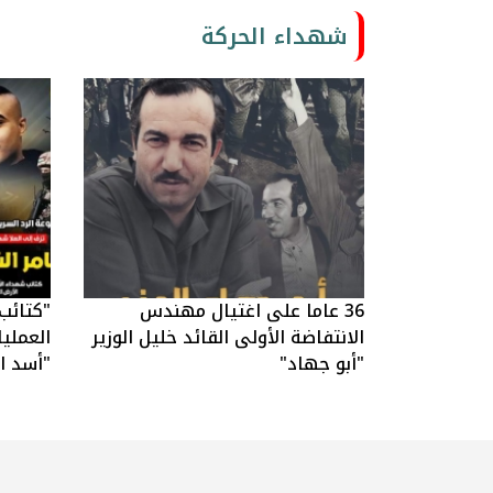
شهداء الحركة
36 عاما على اغتيال مهندس
"كتائب
الانتفاضة الأولى القائد خليل الوزير
العملي
"أبو جهاد"
"أسد ال