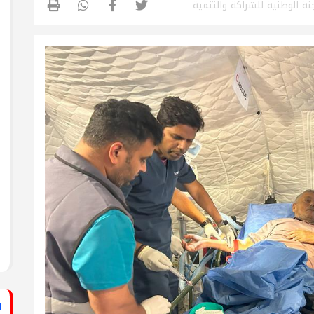
جنة الوطنية للشراكة والتنمية
ستشفى الأهلي المعمداني
راطي يساند الصحفيين بزيارة لقناة الكوفية
فيديو: لقاء مع القيادي
الفلسطيني محمد دحلان
ي حركة فتح بمحافظة خان يونس ينظم لقاءً
برنامج قصارى القول على
قناة روسـيــا اليوم
ي حركة فتح بمحافظة رفح يطلق حملة
اء
دلياني: الاحتلال يسعى
لق حملة إلكترونية دعمًا للأسرى بمناسبة
للتغطية على جرائمه بقطع
الاتصالات عن غزة
قراطي يطلق حملة إلكترونية رفضًا لمشروع
ينيين في سجون الاحتلال
ف