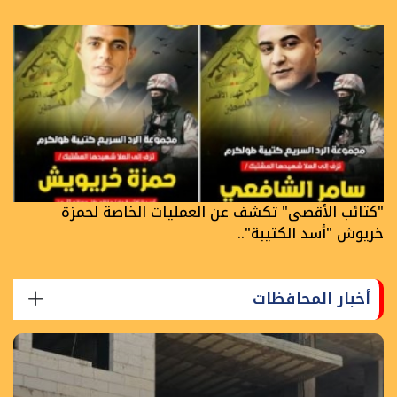
"كتائب الأقصى" تكشف عن العمليات الخاصة لحمزة
خريوش "أسد الكتيبة"..
أخبار المحافظات