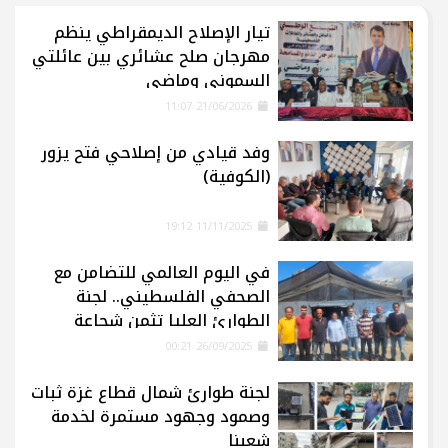
تيار الإصلاح الديمقراطي ينظم
مهرجان صلح عشائري بين عائلتي
السموني وماضي
21/06/2026 11:07
وفد قيادي من إصلاحي فتح يزور
(الكوفية)
11/11/2025 19:12
في اليوم العالمي للتضامن مع
الصحفي الفلسطيني.. لجنة
الطوارئ العليا تثمن شجاعة
الإعلاميين في غزة
26/09/2025 00:21
لجنة طوارئ شمال قطاع غزة ثبات
وصمود وجهود مستمرة لخدمة
شعبنا