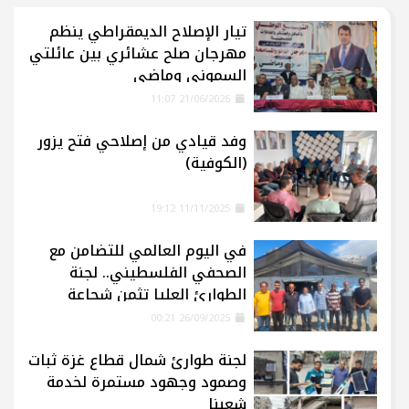
تيار الإصلاح الديمقراطي ينظم
مهرجان صلح عشائري بين عائلتي
السموني وماضي
21/06/2026 11:07
وفد قيادي من إصلاحي فتح يزور
(الكوفية)
11/11/2025 19:12
في اليوم العالمي للتضامن مع
الصحفي الفلسطيني.. لجنة
الطوارئ العليا تثمن شجاعة
الإعلاميين في غزة
26/09/2025 00:21
لجنة طوارئ شمال قطاع غزة ثبات
وصمود وجهود مستمرة لخدمة
شعبنا