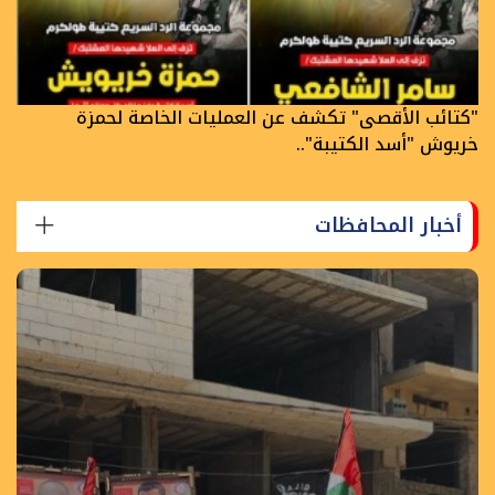
"كتائب الأقصى" تكشف عن العمليات الخاصة لحمزة
خريوش "أسد الكتيبة"..
أخبار المحافظات