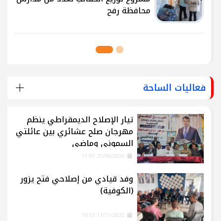
محافظة رفح
فعاليات الساحة
تيار الإصلاح الديمقراطي ينظم
مهرجان صلح عشائري بين عائلتي
السموني وماضي
21/06/2026 11:07
وفد قيادي من إصلاحي فتح يزور
(الكوفية)
11/11/2025 19:12