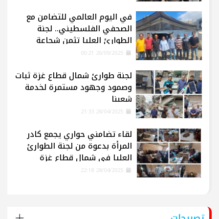
في اليوم العالمي للتضامن مع
الصحفي الفلسطيني.. لجنة
الطوارئ العليا تثمن شجاعة
الإعلاميين في غزة
26/09/2025 00:21
لجنة طوارئ شمال قطاع غزة ثبات
وصمود وجهود مستمرة لخدمة
شعبنا
28/04/2025 21:33
لقاء تضامني حواري يجمع كادر
المرأة بدعوة من لجنة الطوارئ
العليا في شمال قطاع غزة
28/04/2025 22:18
تصريحات