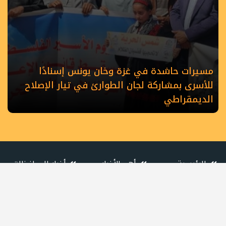
مسيرات حاشدة في غزة وخان يونس إسنادًا
للأسرى بمشاركة لجان الطوارئ في تيار الإصلاح
الديمقراطي
الرئيسية
أهم الأخبار
أخبار المحافظات
حصاد الأسبوع
كلمة القائد
كتاب وآراء
أسرى الحرية
شهداء الحركة
عربي دولي
رياضة
ملفات خاصة
كي لا نضل
الطريق