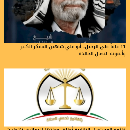
11 عاماً على الرحيل.. أبو علي شاهين المفكر الكبير
وأيقونة النضال الخالدة
قائمة المستقبل النقابية تُطلق حملتها الدعائية لانتخابات