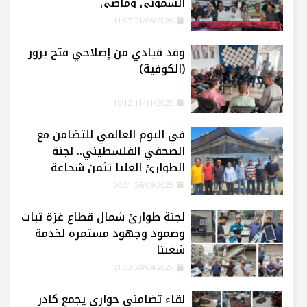
السموني وماضي
21/06/2026 11:07
وفد قيادي من إصلاحي فتح يزور
(الكوفية)
11/11/2025 19:12
في اليوم العالمي للتضامن مع
الصحفي الفلسطيني.. لجنة
الطوارئ العليا تثمن شجاعة
الإعلاميين في غزة
26/09/2025 00:21
لجنة طوارئ شمال قطاع غزة ثبات
وصمود وجهود مستمرة لخدمة
شعبنا
28/04/2025 21:33
لقاء تضامني حواري يجمع كادر