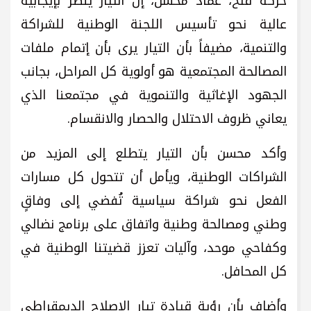
حركة فتح، عماد محسن، إن التيار ينظر بإيجابية
عالية نحو تأسيس اللجنة الوطنية للشراكة
والتنمية، مضيفاً بأن التيار يرى بأن إتمام ملفات
المصالحة المجتمعية هو أولوية كل المراحل، بجانب
الجهود الإغاثية والتنموية في مجتمعنا الذي
يعاني ظروف الاحتلال والحصار والانقسام.
وأكد محسن بأن التيار يتطلع إلى المزيد من
الشراكات الوطنية، ويأمل أن تتحول كل مسارات
الفعل نحو شراكة سياسية تُفضي إلى وفاقٍ
وطني ومصالحة وطنية واتفاق على برنامج نضالي
وكفاحي موحد، وآليات تعزز قضيتنا الوطنية في
كل المحافل.
وأضاف بأن رؤية قيادة تيار الإصلاح الديمقراطي