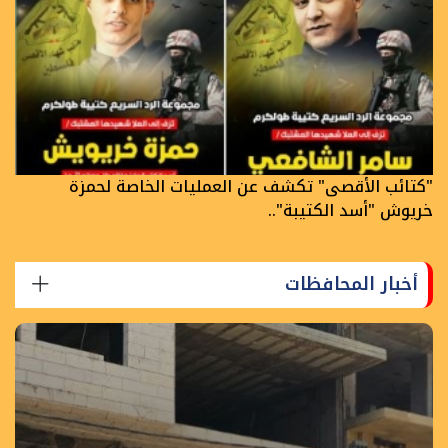
"كتائب الأقصى" تكشف عن العمليات الخاصة لحمزة
خريوش "أسد الكتيبة"..
أخبار المحافظات