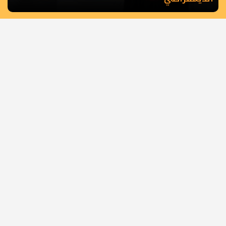
الرئيسية
أهم الأخبار
أخبار المحافظات
حصاد الأسبوع
كلمة القائد
كتاب وآراء
أسرى الحرية
شهداء الحركة
عربي دولي
رياضة
ملفات خاصة
كي لا نضل
الطريق
ثقافة وطنية
تواصل معنا
جميع الحقوق محفوظة لموقع فتح ميديا - فلسطين
©
2008 - 2026
فتح ميديا - ساحة غزة