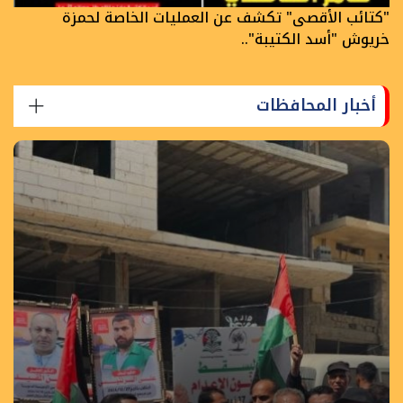
"كتائب الأقصى" تكشف عن العمليات الخاصة لحمزة
خريوش "أسد الكتيبة"..
أخبار المحافظات