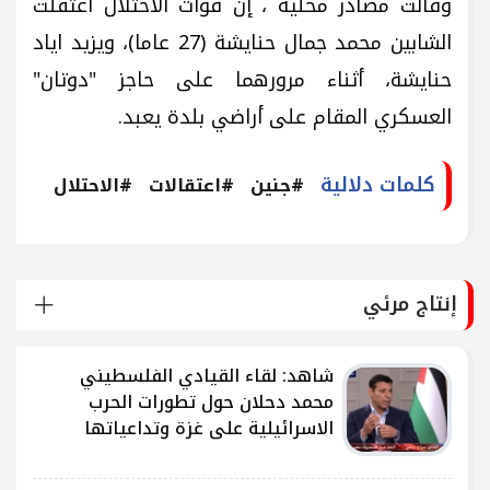
وقالت مصادر محلية ، إن قوات الاحتلال اعتقلت
الشابين محمد جمال حنايشة (27 عاما)، ويزيد اياد
حنايشة، أثناء مرورهما على حاجز "دوتان"
العسكري المقام على أراضي بلدة يعبد.
كلمات دلالية
#جنين
#اعتقالات
#الاحتلال
إنتاج مرئي
شاهد: لقاء القيادي الفلسطيني
محمد دحلان حول تطورات الحرب
الاسرائيلية على غزة وتداعياتها