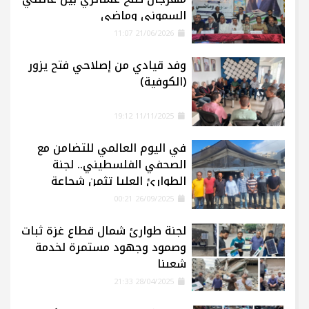
السموني وماضي
21/06/2026 11:07
وفد قيادي من إصلاحي فتح يزور
(الكوفية)
11/11/2025 19:12
في اليوم العالمي للتضامن مع
الصحفي الفلسطيني.. لجنة
الطوارئ العليا تثمن شجاعة
الإعلاميين في غزة
26/09/2025 00:21
لجنة طوارئ شمال قطاع غزة ثبات
وصمود وجهود مستمرة لخدمة
شعبنا
28/04/2025 21:33