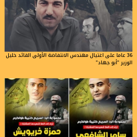
36 عاما على اغتيال مهندس الانتفاضة الأولى القائد خليل
الوزير "أبو جهاد"