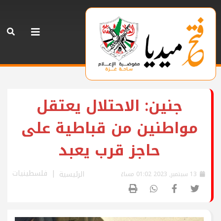
جنين: الاحتلال يعتقل
مواطنين من قباطية على
حاجز قرب يعبد
فلسطينيات
الرئيسية
13 سبتمبر, 2023 01:02 مساءً