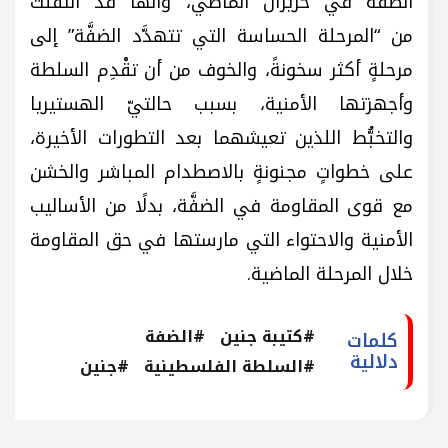
الضفَّة في حزيران الماضي، وأنَّها قد انتقلت
من “المرحلة الحساسة التي تتهدَّد الضفَّة” إلى
مرحلةٍ أكثر سخونةً، والخوف من أن تقْدِم السلطة
وأجهزتها الأمنية، بسبب حالتيّ الهستيريا
والتخبُّط اللذين تعيشهما بعد التطورات الأخيرة،
على خطواتٍ مجنونةٍ بالاصطدام المباشر والخشن
مع قوى المقاومة في الضفَّة، بدلًا من الأساليب
الأمنية والاحتواء التي مارستها في حق المقاومة
خلال المرحلة الماضية.
#كتيبة جنين
#الضفة
كلمات
دلالية
#السلطة الفلسطينية
#جنين