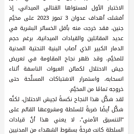
الاختبار الأول لمستواها القتالي الميداني، إذ
أفشلت أهداف عدوان 3 تموز 2023 على مخيَّم
جنين، فقد خرجت منه بأقل الخسائر البشرية في
عديد المقاتلين والقيادات الميدانية، برغم حجم
الدمار الكبير الذي أصاب البنية التحتية المدنية
للمخيَّم، وقد ظهر نجاح المقاومة في تعريض
جيش الاحتلال لكمائن العبوات الناسفة أثناء
انسحابه، واستمرار الاشتباكات المسلَّحة حتى
خروجه تمامًا من المخيَّم.
لقد شكَّل هذا النجاح نكسةً لجيش الاحتلال، لكنَّه
شكَّل أيضًا ضربةً للسلطة ومشروعها القائم على
“التنسيق الأمني”، لا يعني هذا أنَّ قيادات
السلطة كانت فرحةً بسقوط الشهداء من المدنيين