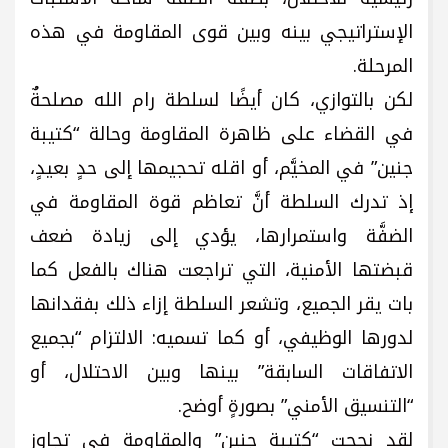
الإستراتيجي بينه وبين قوى المقاومة في هذه
المرحلة.
لكن بالتوازي، كان أيضًا لسلطة رام الله مصلحةٌ
في القضاء على ظاهرة المقاومة وحالة “كتيبة
جنين” في المخيَّم، أو اقله تحجيمها إلى حدٍ بعيدٍ،
إذ تدرك السلطة أنَّ تعاظم قوة المقاومة في
الضفَّة واستمرارها، يؤدي إلى زيادة ضعف
قبضتها الأمنية، التي تراجعت هناك بالفعل كما
بات يقر الجميع، وتشعر السلطة إزاء ذلك بفقدانها
لدورها الوظيفي، أو كما تسميه: الالتزام “بجميع
الاتفاقات السابقة” بينها وبين الاحتلال، أو
“التنسيق الأمني” بصورةٍ أوضح.
لقد نجحت “كتيبة جنين” والمقاومة في تجاوز