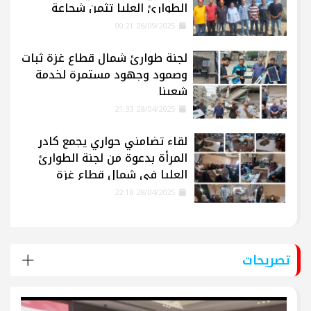
الطوارئ العليا تثمن شجاعة
الإعلاميين في غزة
26/09/2025 00:21
لجنة طوارئ شمال قطاع غزة ثبات
وصمود وجهود مستمرة لخدمة
شعبنا
28/04/2025 21:33
لقاء تضامني حواري يجمع كادر
المرأة بدعوة من لجنة الطوارئ
العليا في شمال قطاع غزة
28/04/2025 22:18
تصريحات