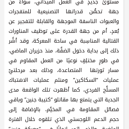
مستوىً جديدٍ في العمل الميداني، سواءً من
جهة تحسُّن قدراتها التصنيعية للمتفجرات
والعبوات الناسفة الموجهة والقابلة للتفجير عن
بُعدٍ، أم من جهة القدرة على توظيف المناورات
القتالية المناسِبة في ساحة المعركة، وقد أشَّر
ذلك إلى بداية دخول الضفَّة، منذ حزيران الماضي،
في طورٍ مختلِفٍ نوعيًا من العمل المقاوم في
مسار ثورتها المتصاعدة، وذلك بعد مرحلتيّ
عمليات “السكاكين” ومنثم عمليات الاشتباك
المسلَّح الفردي، كما أظهرت تلك الواقعة مدى
الجدية التي يتمتع بها مقاتلو “كتيبة جنين” وباقي
فصائل المقاومة في المخيَّم، بالإضافة إلى
حجم الدعم اللوجستي الذي تلقوه خلال الفترة