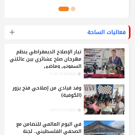
فعاليات الساحة
تيار الإصلاح الديمقراطي ينظم
مهرجان صلح عشائري بين عائلتي
السموني وماضي
21/06/2026 11:07
وفد قيادي من إصلاحي فتح يزور
(الكوفية)
11/11/2025 19:12
في اليوم العالمي للتضامن مع
الصحفي الفلسطيني.. لجنة