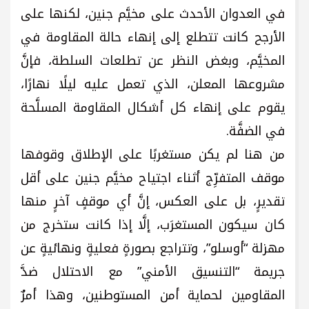
في العدوان الأحدث على مخيَّم جنين، لكنها على
الأرجح كانت تتطلع إلى إنهاء حالة المقاومة في
المخيَّم، وبغض النظر عن تطلعات السلطة، فإنَّ
مشروعها المعلن، الذي تعمل عليه ليلًا نهارًا،
يقوم على إنهاء كل أشكال المقاومة المسلَّحة
في الضفَّة.
من هنا لم يكن مستغربًا على الإطلاق وقوفها
موقف المتفرِّج أثناء اجتياح مخيَّم جنين على أقل
تقديرٍ، بل على العكس، إنَّ أي موقفٍ آخرٍ منها
كان سيكون المستغرَب، إلَّا إذا كانت ستخرج من
مهزلة “أوسلو”، وتتراجع بصورةٍ فعليةٍ ونهائيةٍ عن
جريمة “التنسيق الأمني” مع الاحتلال ضدَّ
المقاومين لحماية أمن المستوطنين، وهذا أمرٌ