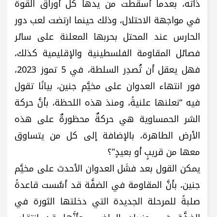
ذاته، بعدما أسقطت من يدها كل أوراق القوة
في مواجهة الاحتلال، وذلك حينما ارتضت لعب دور
الحارس عند المحتل بحربها المعلنة على سائر
فصائل المقاومة الفلسطينية والإقليمية كذلك،
فهل يعقل أن تُصدِر السلطة، في 5 تموز 2023،
فور انتهاء العدوان على مخيَّم جنين، بيانًا تقول
فيه “نعلنها علنيةً، ومنذ هذه اللحظة، بأنَّ حركة
الشر الحمساوية هي حركةٌ محظورةٌ على هذه
الأرض الطاهرة، بالإضافة إلى كل من يتساوق
معها من قريبٍ أو بعيدٍ”؟
يمكن القول بعد فشَل العدوان الأحدث على مخيَّم
جنين، بأنَّ المقاومة في الضفَّة قد أسَّست قاعدةً
صلبةً للمرحلة الجديدة التي دخلتها الثورة في