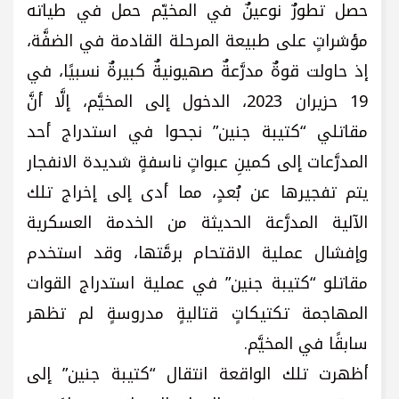
حصل تطورٌ نوعينٌ في المخيّم حمل في طياته
مؤشراتٍ على طبيعة المرحلة القادمة في الضفَّة،
إذ حاولت قوةٌ مدرَّعةٌ صهيونيةٌ كبيرةٌ نسبيًا، في
19 حزيران 2023، الدخول إلى المخيَّم، إلَّا أنَّ
مقاتلي “كتيبة جنين” نجحوا في استدراج أحد
المدرَّعات إلى كمينِ عبواتٍ ناسفةٍ شديدة الانفجار
يتم تفجيرها عن بُعدٍ، مما أدى إلى إخراج تلك
الآلية المدرَّعة الحديثة من الخدمة العسكرية
وإفشال عملية الاقتحام برمَّتها، وقد استخدم
مقاتلو “كتيبة جنين” في عملية استدراج القوات
المهاجمة تكتيكاتٍ قتاليةٍ مدروسةٍ لم تظهر
سابقًا في المخيَّم.
أظهرت تلك الواقعة انتقال “كتيبة جنين” إلى