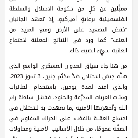
ممثِّلين عن كلٍ من حكومة الاحتلال والسلطة
الفلسطينية برعايةٍ أميركيةٍ، إذ تعهد الجانبان
“خفض التصعيد على الأرض ومنع المزيد من
العنف” كما ورد في النتائج المعلنة لاجتماع
العقبة سيِّء الصيت ذاك.
من هنا جاء سياق العدوان العسكري الواسع الذي
شنَّه جيش الاحتلال ضدَّ مخيَّم جنين، 3 تموز 2023،
والذي امتد لمدة يومين، باستخدام الطائرات
ومئات العربات المدرَّعة والجنود، ففشل سلطة رام
الله وأجهزتها الأمنية بما تعهدت به للاحتلال في
اجتماع العقبة بالقضاء على الحراك المقاوم في
الضفَّة عمومًا، من خلال الأساليب الأمنية ومحاولات