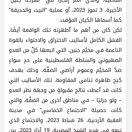
الماضية، والذي اثمر إنجازًا في “معركة جنين”
الأخيرة، 3 تموز 2023، أو عملية “البيت والحديقة”
كما أسماها الكيان المؤقت.
لكن كان من أهم ما أظهرته تلك الواقعة أيضًا،
الفشل الكامل لأساليب الاختراق والاحتواء بالقوة
الناعمة في مخيَّم جنين، التي اتبعها كلٌ من العدو
الصهيوني والسلطة الفلسطينية على حدٍ سواءٍ
ضدَّ المخيَّم وعموم أراضي الضفَّة، وذلك بهدف
كبح ظاهرة تنامي المقاومة، تلك الأساليب التي
كانت قد أعطت نتائج مقبولةٍ من وجهة نظر العدو
– ولو جزئيًا – في مناطق أخرى من الضفَّة، والتي
كانت حصيلة “الاجتماع الخماسي” في مدينة
العقبة الأردنية، 26 شباط 2023، والاجتماع الذي
تبعه في شرم الشيخ المصرية، 19 آذار 2023، بين