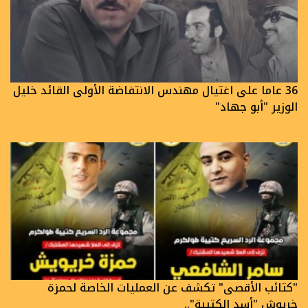
36 عاما على اغتيال مهندس الانتفاضة الأولى القائد خليل
الوزير "أبو جهاد"
"كتائب الأقصى" تكشف عن العمليات الخاصة لحمزة
خريوش "أسد الكتيبة"..