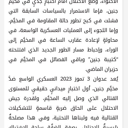
الاحتواء، وضَع الاحتلال أمام اختبارٍ جديٍ في مخيَّم
جنين، فإما الاستمرار بالسياسات السابقة التي
فشلت في كبح تطور حالة المقاومة في المخيَّم،
وإما اللجوء إلى العمليات العسكرية الواسعة، في
محاولةٍ لإعادة عقارب الساعة في المخيَّم إلى
الوراء، وإحباط مسار الطور الجديد الذي افتتحته
“كتيبة جنين” وباقي الفصائل في المخيَّم في
حزيران الماضي.
يُعد عدوان 3 تموز 2023 العسكري الواسع ضدَّ
مخيَّم جنين، أول اختبارٍ ميدانيٍ حقيقيٍ للمستوى
القتالي الذي وصل إليه المخيَّم، ولقدرة جيش
الاحتلال على الحاق ضربةٍ قاسمةٍ للتشكيلات
القتالية فيه ولبناها التحتية، وفي هذا مصلحةٌ
رئيسيةٌ للاحتلال، بصفة الضفَّة ساحة الاشتباك