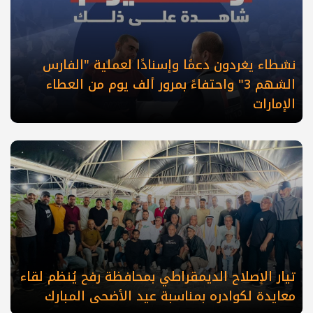
نشطاء يغردون دعمًا وإسنادًا لعملية "الفارس
الشهم 3" واحتفاءً بمرور ألف يوم من العطاء
الإمارات
تيار الإصلاح الديمقراطي بمحافظة رفح يُنظم لقاء
معايدة لكوادره بمناسبة عيد الأضحى المبارك