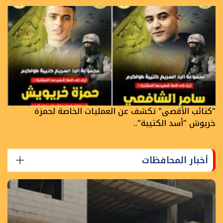
"كتائب الأقصى" تكشف عن العمليات الخاصة لحمزة
خريوش "أسد الكتيبة"..
أخبار المحافظات