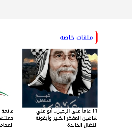
ملفات خاصة
11 عاماً على الرحيل.. أبو علي
قائمة ا
شاهين المفكر الكبير وأيقونة
حملتها 
النضال الخالدة
المحام