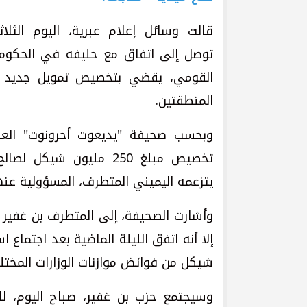
قالت وسائل إعلام عبرية، اليوم الثلاث
توصل إلى اتفاق مع حليفه في الحكومة 
القومي، يقضي بتخصيص تمويل جديد لو
المنطقتين.
وبحسب صحيفة "يديعوت أحرونوت" العبر
تخصيص مبلغ 250 مليون شي
يتزعمه اليميني المتطرف، المسؤولية عنه
شيكل من فوائض موازنات الوزارات المختل
وسيجتمع حزب بن غفير، صباح اليوم، 