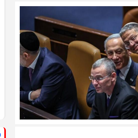
ستشفى الأهلي المعمداني
راطي يساند الصحفيين بزيارة لقناة الكوفية
فيديو: لقاء مع القيادي
الفلسطيني محمد دحلان
ي حركة فتح بمحافظة خان يونس ينظم لقاءً
برنامج قصارى القول على
قناة روسـيــا اليوم
ي حركة فتح بمحافظة رفح يطلق حملة
اء
دلياني: الاحتلال يسعى
لق حملة إلكترونية دعمًا للأسرى بمناسبة
للتغطية على جرائمه بقطع
الاتصالات عن غزة
قراطي يطلق حملة إلكترونية رفضًا لمشروع
ينيين في سجون الاحتلال
ف