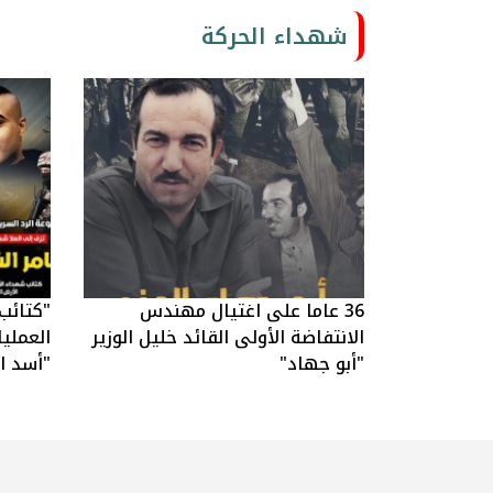
شهداء الحركة
36 عاما على اغتيال مهندس
"كتائب
الانتفاضة الأولى القائد خليل الوزير
العملي
"أبو جهاد"
"أسد ال