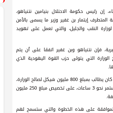
اء، إن رئيس حكومة الاحتلال بنيامين نتنياهو،
المتطرف إيتمار بن غفير وزير ما يسمى بالأمن
زارة النقب والجليل، والتي تعمل على تهويد
ية، فإن نتنياهو وبن غفير اتفقا على أن يتم
كل لصالح الوزارة التي يتولى حزب القوة اليهودية الذي
ا.
وأشارت الصحيفة، إلى المتطرف بن غفير كان يطالب بمبلغ 800 مليون شيكل لصالح الوزارة،
إلا أنه اتفق الليلة الماضية بعد اجتماع استمر نحو 3 ساعات، على تخصيص مبلغ 250 مليون
فة.
للموافقة على هذه الخطوة والتي ستسمح لهم