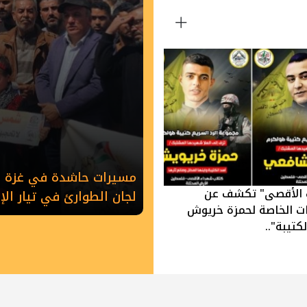
مسيرات حاشدة في غزة وخ
 الأقصى" تكشف عن
لجان الطوارئ في تيار ال
ات الخاصة لحمزة خريوش
كتيبة"..