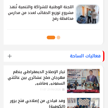
ى
اللجنة الوطنية للشراكة والتنمية تُنفذ
مشروع توزيع الحقائب لعدد من مدارس
محافظة رفح
فعاليات الساحة
تيار الإصلاح الديمقراطي ينظم
مهرجان صلح عشائري بين عائلتي
السموني وماضي
21/06/2026 11:07
وفد قيادي من إصلاحي فتح يزور
(الكوفية)