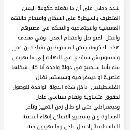
شدد دحلان على أن ما تفعله حكومة اليمين
المتطرف بالسيطرة على السكان واقتحام حالتهم
المعيشية والاجتماعية والتحكم في مصيرهم
والقتل المتواصل واقتحام المدن وفي مقدمة
هذه الحكومة جيش المستوطنين بقيادة بن غفير
وسيموترتش ستؤدي في النهاية إلى ما يهربون
منه بأننا سنصبح في دولة واحدة أيا كان شكلها
عنصرية او ديمقراطية وسيستمر نضال
الفلسطينيين داخل هذه الدولة الواحدة للوصول
لحقوق متساوية ونظام سياسي عادل
وديمقراطي حتى لو طال زمن التمييز وتأخر
المساوة ولن يستطيع الاحتلال إنهاء القضية
الفلسطينية إلا بحل عادل وما يهربون منه