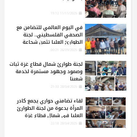
11/11/2025 19:12
في اليوم العالمي للتضامن مع
الصحفي الفلسطيني.. لجنة
الطوارئ العليا تثمن شجاعة
الإعلاميين في غزة
26/09/2025 00:21
لجنة طوارئ شمال قطاع غزة ثبات
وصمود وجهود مستمرة لخدمة
شعبنا
28/04/2025 21:33
لقاء تضامني حواري يجمع كادر
المرأة بدعوة من لجنة الطوارئ
العليا في شمال قطاع غزة
28/04/2025 22:18