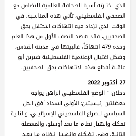
الذي اختارته أسرة الصحافة العالمية للتضامن مع
الصحفي الفلسطيني، تأتي هذه المناسبة، في
الوقت الذي تزداد فيه انتهاكات الاحتلال بحق
الصحفيين، فقد شهد النصف الأول من هذا العام
وحده 479 انتهاكاً، غالبيتها في مدينة القدس،
وشكل اغتيال الإعلامية الفلسطينية شيرين أبو
عاقلة أفظع هذه الانتهاكات بحق الصحفيين.
27 أكتوبر 2022
دحلان: " الوضع الفلسطيني الراهن يواجه
معضلتين رئيسيتين: الأولى انسداد أفق الحل
السياسي للصراع الفلسطيني الإسرائيلي، والثانية
تفكك وانهيار نظام ما بعد أوسلو، والمعضلة
الثانية، وهي تـفـكـك وانـهـيـار نـظـام مـا بـعـد