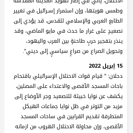
الاحتلال، يأتي في إطار تهويد المدينة المقدسة
وطمس هويتها، وإن استمرار إسـرائيل في تغيير
الطابع العربي والإسلامي للقدس، قد يؤدي إلى
تصعيدٍ على غرار ما حدث في مايو الماضي، وقد
ينذر بتفجير حربٍ طاحنةٍ بين العرب واليهود،
وتحويل الصراع من صراعٍ سياسيٍ إلى ديني".
15 إبريل 2022
دحلان: " قيام قوات الاحتلال الإسرائيلي باقتحام
باحات المسجد الأقصى والاعتداء على المصلين،
يكشف عن نوايا خبيثة للتصعيد وجر الأوضاع إلى
مزيد من التوتر في ظل نوايا جماعات الهيكل
المتطرفة تقديم القرابين في ساحات المسجد
الأقصى، وإن محاولة الاحتلال الهروب من ازماته