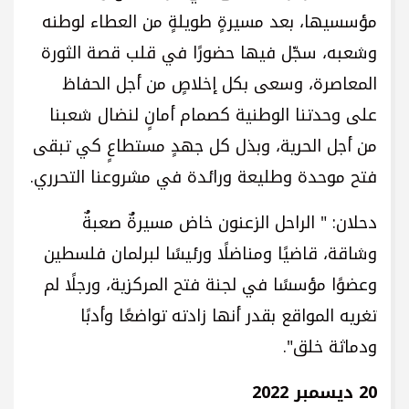
مؤسسيها، بعد مسيرةٍ طويلةٍ من العطاء لوطنه
وشعبه، سجّل فيها حضورًا في قلب قصة الثورة
المعاصرة، وسعى بكل إخلاصٍ من أجل الحفاظ
على وحدتنا الوطنية كصمام أمانٍ لنضال شعبنا
من أجل الحرية، وبذل كل جهدٍ مستطاعٍ كي تبقى
فتح موحدة وطليعة ورائدة في مشروعنا التحرري.
دحلان: " الراحل الزعنون خاض مسيرةٌ صعبةٌ
وشاقة، قاضيًا ومناضلًا ورئيسًا لبرلمان فلسطين
وعضوًا مؤسسًا في لجنة فتح المركزية، ورجلًا لم
تغريه المواقع بقدر أنها زادته تواضعًا وأدبًا
ودماثة خلق".
20 ديسمبر 2022