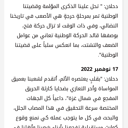
دحلان: " تحل علينا الذكرى المؤلمة وقضيتنا
الوطنية تمر بمرحلةٍ حرجةٍ هي الأصعب في تاريخنا
النضالي، وفي ذات الوقت لا تزال حركة فتح،
بوصفها قائد الحركة الوطنية تعاني من عوامل
الضعف والتشتت، بما انعكس سلباً على قضيتنا
الوطنية".
17 نوفمبر 2022
دحلان: "بقلبٍ يعتصره الألم، أتقدم لشعبنا بعميق
المواساة وأحر التعازي بضحايا كارثة الحريق
المفجع في شمال غزة"، داعياً كل الجهات
المختصة سرعة التحقيق في هذا المصاب الجلل،
والبحث في كل ما يتوجب عمله كي نمنع وقوع
كوارث مستقبلية تفجعنا بأبناء شعبنا وأهلنا في