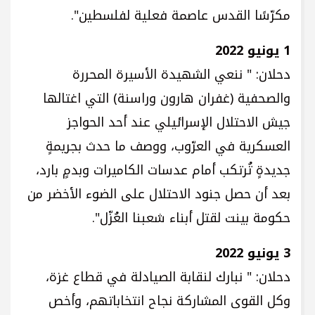
مكرّسًا القدس عاصمة فعلية لفلسطين".
1 يونيو 2022
دحلان: " ننعي الشهيدة الأسيرة المحررة
والصحفية (غفران هارون وراسنة) التي اغتالها
جيش الاحتلال الإسرائيلي عند أحد الحواجز
العسكرية في العرّوب، ووصف ما حدث بجريمةٍ
جديدةٍ تُرتكب أمام عدسات الكاميرات وبدمٍ بارد،
بعد أن حصل جنود الاحتلال على الضوء الأخضر من
حكومة بينت لقتل أبناء شعبنا العُزّل".
3 يونيو 2022
دحلان: " نبارك لنقابة الصيادلة في قطاع غزة،
وكل القوى المشاركة نجاح انتخاباتهم، وأخص