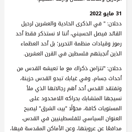
31 مايو 2022
‏دحلان: " في الذكرى الحادية والعشرين لرحيل
القائد فيصل الحسيني، أننا لا نستذكر فقط أحد
رموز وقيادات منظمة التحرير؛ بل أحد العظماء
الذين أنجبتهم فلسطين في القرن العشرين.
دحلان: "تتزامن ذكراك مع ما تعيشه القدس من
أحداث جسام، وفي غيابك تبدو القدس حزينة،
وتفتقد القدس أحد أهم رجالاتها الذي ملأ
نسيجها المتشابك بحراكه اللامحدود على
المستويات كافة، محوّلًا "بيت الشرق" ليصبح
العنوان السياسي للفلسطينيين في القدس،
مدافعًا عن عروبتها، وعن الأماكن المقدسة فيها،