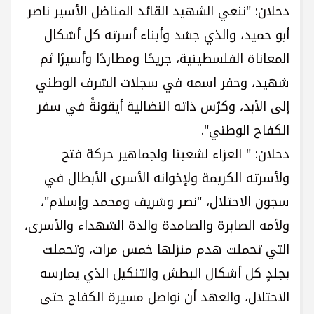
دحلان: "ننعي الشهيد القائد المناضل الأسير ناصر
أبو حميد، والذي جسّد وأبناء أسرته كل أشكال
المعاناة الفلسطينية، جريحًا ومطاردًا وأسيرًا ثم
شهيد، وحفر اسمه في سجلات الشرف الوطني
إلى الأبد، وكرّس ذاته النضالية أيقونةً في سفر
الكفاح الوطني".
دحلان: " العزاء لشعبنا ولجماهير حركة فتح
ولأسرته الكريمة ولإخوانه الأسرى الأبطال في
سجون الاحتلال، "نصر وشريف ومحمد وإسلام"،
ولأمه الصابرة والصامدة والدة الشهداء والأسرى،
التي تحملت هدم منزلها خمس مرات، وتحملت
بجلدٍ كل أشكال البطش والتنكيل الذي يمارسه
الاحتلال، والعهد أن نواصل مسيرة الكفاح حتى