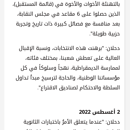
بالتهنئة الأخوات والأخوة في (قائمة المستقبل)،
الذين حصلوا على 6 مقاعد في مجلس النقابة،
بعد منافسة مع فصائل كبيرة ذات تاريخ وتجربة
حزبية طويلة".
دحلان: "برهنت هذه الانتخابات، ونسبة الإقبال
العالية على تعطش شعبنا، بمختلف فئاته،
لممارسة الديمقراطية، نهجاً وسلوكاً في كل
مؤسساتنا الوطنية، والحاجة لترسيخ مبدأ تداول
السلطة والاحتكام لصناديق الاقتراع".
2 أغسطس 2022
دحلان: "عندما يتعلق الأمرُ باختبارات الثانوية