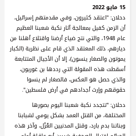
15 مايو 2022
دحلان: "اعتقد كثيرون، وفي مقدمتهم إسرائيل،
أن الزمن كفيل بمعالجة آثار نكبة شعبنا العظيم
عام 1948، والتي نتج ضياع أرضنا واقتلاع أهلنا من
ديارهم، ذلك المعتقد الذي قام على نظرية (الكبار
يموتون والصغار ينسون)، إلا أن الأجيال المتتابعة
أسقطت هذه المقولة التي رددها بن غوريون،
والذي حصل هو العكس، فالصغار لم ينسوا
حقوقهم وإرث أجدادهم في أرض فلسطين".
دحلان: "تتجدد نكبة شعبنا اليوم بصورها
المختلفة، من القتل العمد بشكل يومي لشبابنا
وبناتنا بدم بارد، وقتل المدنيين العُزّل، وآخر هذه
الجرائم اغتيال الصحفية شيرين أبو عاقلة أمام