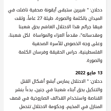
دحلان: " شيرين ستبقى أيقونة صحفية ناضلت في
الميدان بالكلمة والصورة، طيلة 27 عاماً، وثقت
فيها جرائم هذا الاحتلال الغاشم بحق شعبنا
ومقدساته"، مقدماً العزاء والمواساة لكل شعبنا،
وعلى وجه الخصوص للأسرة الصحفية
الفلسطينية، حراس الحقيقة وفرسان الكلمة
والصورة.
13 مايو 2022
دحلان: " الاحتلال يمارس أبشع أشكال القتل
والتنكيل بحق أبناء شعبنا في جنين، بدءاً بنشر
القناصة واستخدام القذائف الصاروخية في قصف
المنازل في المخيم، وحكومة الاحتلال تتحمل