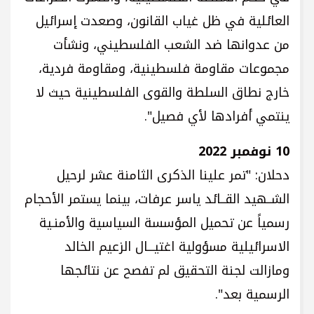
العائلية في ظل غياب القانون، وصعدت إسرائيل
من عدوانها ضد الشعب الفلسطيني، ونشأت
مجموعات مقاومة فلسطينية، ومقاومة فردية،
خارج نطاق السلطة والقوى الفلسطينية حيث لا
ينتمي أفرادها لأي فصيل".
10 نوفمبر 2022
دحلان: "تمر علينا الذكرى الثامنة عشر لرحيل
الشــهيد القــائد ياسر عرفات، بينما يستمر الأحجام
رسمياً عن تحميل المؤسسة السياسية والأمنـية
الاسرائيلية مسؤولية اغتيـــال الزعيم الخالد
ومازالت لجنة التحقيق لم تفصح عن نتائجها
الرسمية بعد".