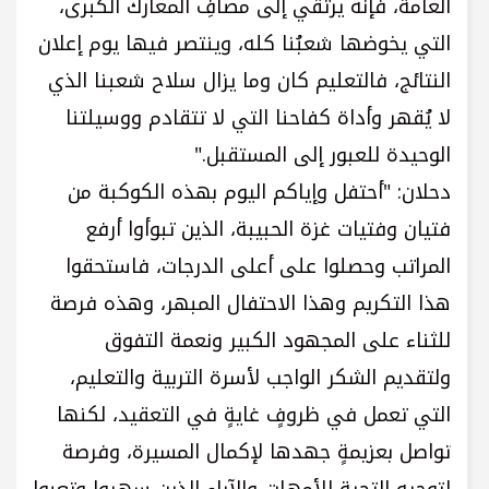
العامة، فإنه يرتقي إلى مصافِ المعارك الكبرى،
التي يخوضها شعبُنا كله، وينتصر فيها يوم إعلان
النتائج، فالتعليم كان وما يزال سلاح شعبنا الذي
لا يُقهر وأداة كفاحنا التي لا تتقادم ووسيلتنا
الوحيدة للعبور إلى المستقبل."
دحلان: "أحتفل وإياكم اليوم بهذه الكوكبة من
فتيان وفتيات غزة الحبيبة، الذين تبوأوا أرفع
المراتب وحصلوا على أعلى الدرجات، فاستحقوا
هذا التكريم وهذا الاحتفال المبهر، وهذه فرصة
للثناء على المجهود الكبير ونعمة التفوق
ولتقديم الشكر الواجب لأسرة التربية والتعليم،
التي تعمل في ظروفٍ غايةٍ في التعقيد، لكنها
تواصل بعزيمةٍ جهدها لإكمال المسيرة، وفرصة
لتوجيه التحية للأمهات والآباء الذين سهروا وتعبوا