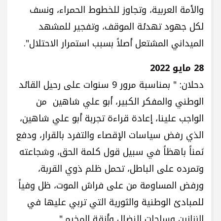
والأمة العربية، وتجاوز للخطوط الحمراء، ونسف
لكل جهود تهدئة الموقف، وتفجير للمشهد
الميداني المشتعل أصلاً بسبب استمرار الاحتلال".
28 مايو 2022
دحلان: " بمناسبة مرور 9 سنوات على رحيل القائد
الوطني والمفكر الكبير، أبو علي شاهين من
الواجب علينا، إعادة قراءة تجربة أبو علي شاهين،
الذي رفض سياسات الإقصاء والتفرد بالقرار، ودفع
ثمناً باهظاً في سبيل قول كلمة الحق، وشجاعته
وتمرده على الباطل، تحمل ظلم ذوي القربة،
ورفض المساومة من على فراش الموت، ظل وفياً
للمبادئ الوطنية والثورية التي تربي عليها في
الزنازين وساحات النضال وأزقة المخيم."