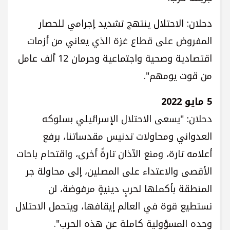
دحلان: الاحتلال ينتهج تشديد إجرامي للحصار
المفروض على قطاع غزة الذي يعاني من أزمات
اقتصادية وصحية واجتماعية وحرمان 12 ألف عامل
من قوت يومهم".
5 مايو 2022
دحلان: "يسعى الاحتلال الإسرائيلي بسلوكه
العدواني ومحاولات تدنيس مقدساتنا، برفع
أعلامه تارة، ومنع الآذان تارةً أخرى، واقتحام باحات
الأقصى والاعتداء على المصلين، إلى محاولة جر
المنطقة بأكملها لحربٍ دينيةٍ مرفوضة، لن
تستطيع قوة في العالم إيقافها، ويتحمل الاحتلال
وحده المسؤولية كاملة عن هذه الحرب".