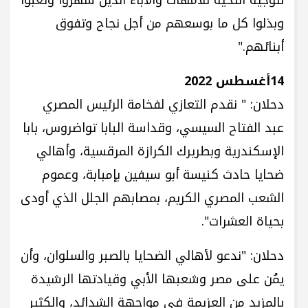
وبذلوا كل ما بوسعهم من أجل نجاح وتفوق
أبنائهم."
14أغسطس 2022
دحلان: " نقدم التعازي لفخامة الرئيس المصري
عبد الفتاح السيسي، وقداسة البابا تواضروس، بابا
الإسكندرية وبطريرك الكرازة المرقسية، وأهالي
ضحايا حادث كنيسة أبو سيفين بإمبابة، وعموم
الشعب المصري الكريم، بمصابهم الجلل الذي أودى
بحياة العشرات".
دحلان: "ندعو لأهالي الضحايا بالصبر والسلوان، وأن
يمُن على مصر وشعبها الأبي وقيادتها الرشيدة
بالمزيد من العزيمة في مواجهة الشدائد، والكثير