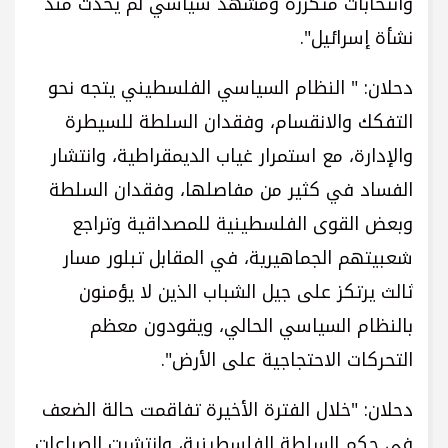
وانتخابات متكررة ومشهد سياسي لم يحدث منذ
نشأة إسرائيل".
دحلان: " النظام السياسي الفلسطيني يتجه نحو
التفكك والانقسام، وفقدان السلطة للسيطرة
والإدارة، مع استمرار غياب الديمقراطية، وانتشار
الفساد في كثير من مفاصلها، وفقدان السلطة
وبعض القوى الفلسطينية للمصداقية وتراجع
شعبيتهم الجماهيرية، في المقابل تبلور مسار
ثالث يرتكز على جيل الشباب الذين لا يؤمنون
بالنظام السياسي الحالي، ويقودون معظم
التحركات الاحتجاجية على الأرض".
دحلان: "خلال الفترة الأخيرة تفاقمت حالة الضعف
في حكم السلطة الفلسطينية، وانتشرت الصراعات