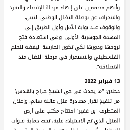
وأنهم مصممين على إنهاء مرحلة الإقصاء والتفرد
والانحراف عن بوصلة النضال الوطني النبيل،
والوقوف عند بوابة الأمل وأول الطريق إلى
المهمة الجوهرية الأولى وهي استعادة فتح
لروحها ودورها لكي تكون الحارسة اليقظة للحلم
الفلسطيني والاستمرار في مرحلة النضال منذ
الانطلاقة".
13 فبراير 2022
دحلان: "ما يحدث في حي الشيـخ جـراح بالقـدس؛
من تنفيذٍ لقرار مصادرة منزل عائلة سالم، وإعلان
المـتطرف "بن غفير" افتتاح مكتب على أرض
المنزل الذي تم الاستيلاء عليه، تحت حماية قــوات