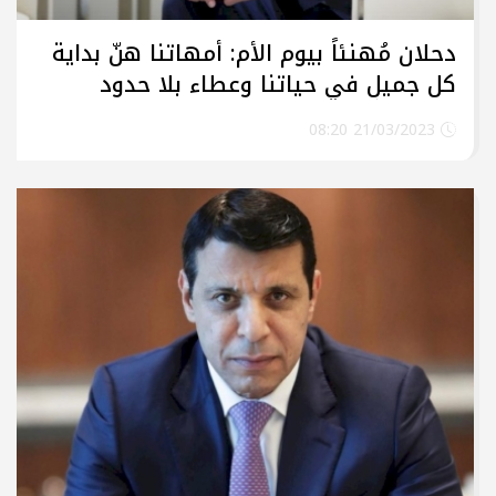
دحلان مُهنئاً بيوم الأم: أمهاتنا هنّ بداية
كل جميلٍ في حياتنا وعطاء بلا حدود
وتضحية على امتداد الأفق
21/03/2023 08:20