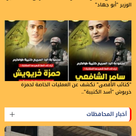
الوزير "أبو جهاد"
"كتائب الأقصى" تكشف عن العمليات الخاصة لحمزة
خريوش "أسد الكتيبة"..
أخبار المحافظات