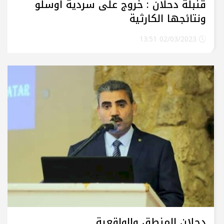
قنبلة دحلان : خروج على سردية اوسلو
ونتائجها الكارثية
02/03/2023 13:51
دحلان المنطق والواقعية