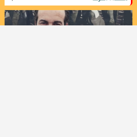
36 عاما على اغتيال مهندس الانتفاضة الأولى القائد خليل
الوزير "أبو جهاد"