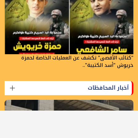
"كتائب الأقصى" تكشف عن العمليات الخاصة لحمزة
خريوش "أسد الكتيبة"..
أخبار المحافظات