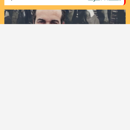
36 عاما على اغتيال مهندس الانتفاضة الأولى القائد خليل
الوزير "أبو جهاد"