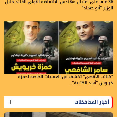
36 عاما على اغتيال مهندس الانتفاضة الأولى القائد خليل
الوزير "أبو جهاد"
"كتائب الأقصى" تكشف عن العمليات الخاصة لحمزة
خريوش "أسد الكتيبة"..
أخبار المحافظات