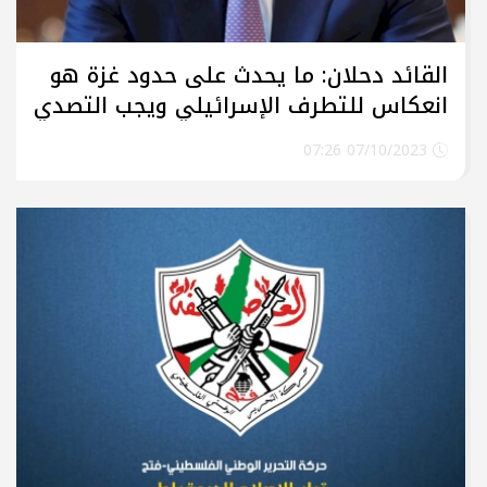
القائد دحلان: ما يحدث على حدود غزة هو
انعكاس للتطرف الإسرائيلي ويجب التصدي
لجرائم كبرى يخطط لها الاحتلال
07/10/2023 07:26