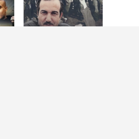
36 عاما على اغتيال مهندس
"كتائب
الانتفاضة الأولى القائد خليل الوزير
العملي
"أبو جهاد"
"أسد ال
الرئيسية
أهم ال
حصاد الأسبوع
كلمة ا
أسرى الحرية
شهداء