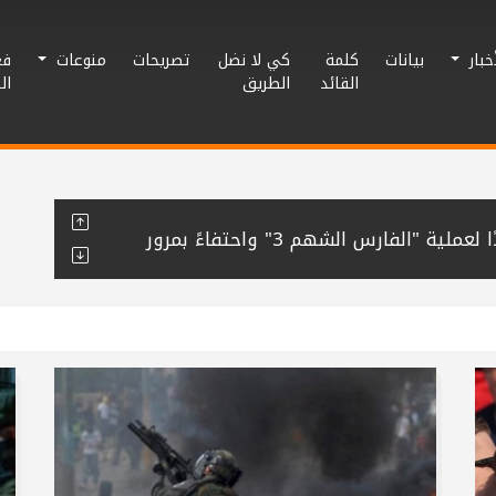
أخبار
بيانات
كلمة
كي لا نضل
تصريحات
منوعات
فع
القائد
الطريق
ال
نشطاء يغردون دعمًا وإسنادًا لعملية "الفارس الشهم 3" واحتفاءً بمرور
نظم مهرجان صلح عشائري بين عائلتي
حافظة رفح يُنظم لقاء معايدة لكوادره
راطي في خان يونس تجدد الوفاء للشهيد
م مبادرة “قطرة وفاء” للتبرع بالدم لصالح