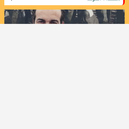
36 عاما على اغتيال مهندس الانتفاضة الأولى القائد خليل
الوزير "أبو جهاد"