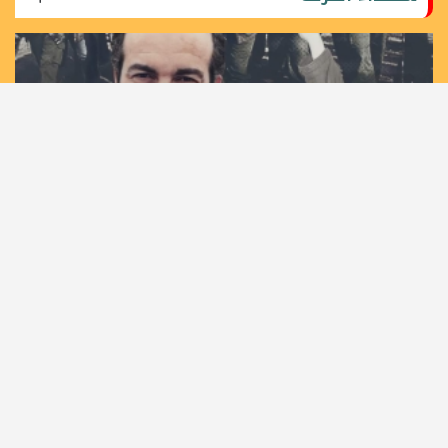
36 عاما على اغتيال مهندس الانتفاضة الأولى القائد خليل
الوزير "أبو جهاد"