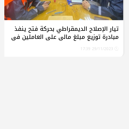
تيار الإصلاح الديمقراطي بحركة فتح ينفذ
مبادرة توزيع مبلغ مالي على العاملين في
البلديات بمحافظتي غزة والشمال
29/11/2023 17:39