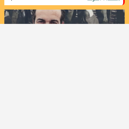
36 عاما على اغتيال مهندس الانتفاضة الأولى القائد خليل
الوزير "أبو جهاد"