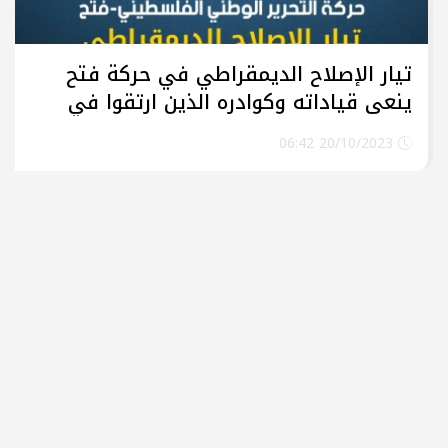
تيار الإصلاح الديمقراطي في حركة فتح
ينعى قياداته وكوادره الذين ارتقوا في
قصف إسرائيلي غادر
20/10/2023 06:42