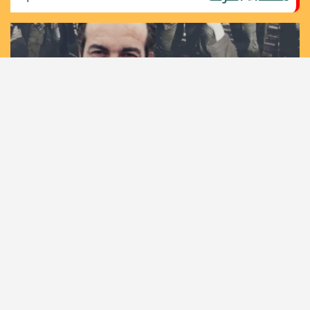
36 عاما على اغتيال مهندس الانتفاضة الأولى القائد خليل
الوزير "أبو جهاد"