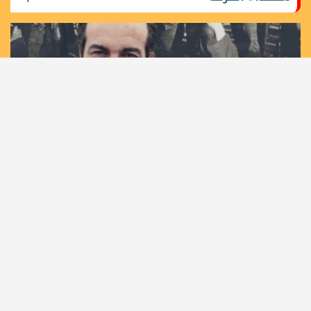
36 عاما على اغتيال مهندس الانتفاضة الأولى القائد خليل
الوزير "أبو جهاد"