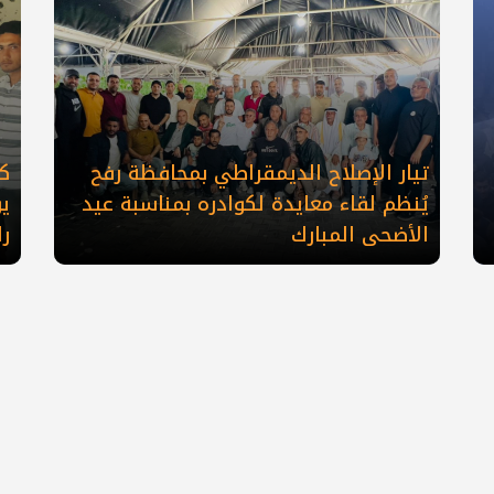
تيار الإصلاح الديمقراطي بمحافظة رفح
كو
يُنظم لقاء معايدة لكوادره بمناسبة عيد
ي
الأضحى المبارك
ر