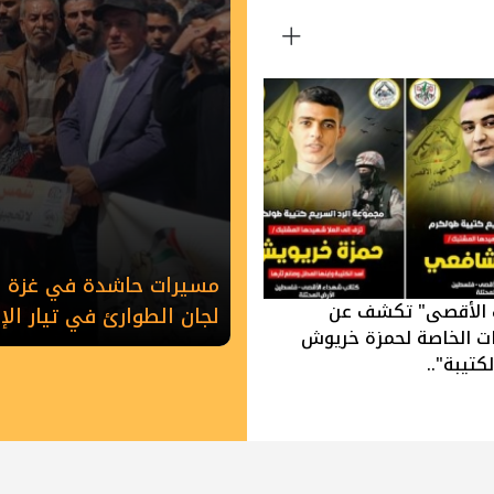
مسيرات حاشدة في غزة وخ
 الأقصى" تكشف عن
لجان الطوارئ في تيار ال
ات الخاصة لحمزة خريوش
كتيبة"..