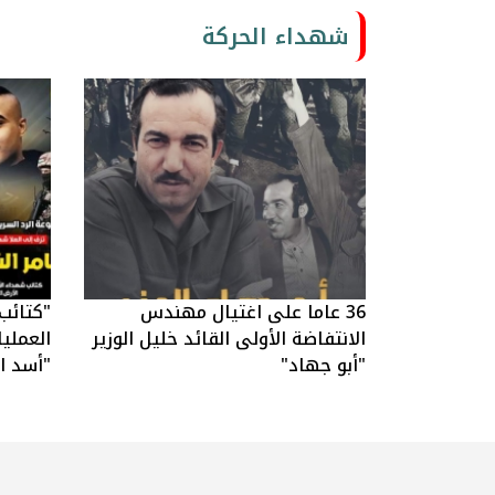
شهداء الحركة
36 عاما على اغتيال مهندس
"كتائب
الانتفاضة الأولى القائد خليل الوزير
العملي
"أبو جهاد"
"أسد ال