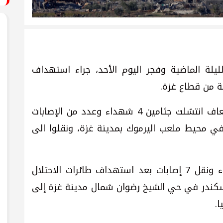
لة الماضية وفجر اليوم الأحد، جراء استهداف
ة من قطاع غزة.
وأفادت مصادر صحفية، بأن طواقم الإسعاف انتشلت جثامين 4 شهداء وعدد من الإصابات
 محيط ملعب اليرموك بمدينة غزة، ونقلوا الى
وأضافت أنه تم انتشال جثامين 7 شهداء ونقل 7 إصابات بعد استهداف طائرات الاحتلال
اسكندر في حي الشيخ رضوان شمال مدينة غزة إلى
.