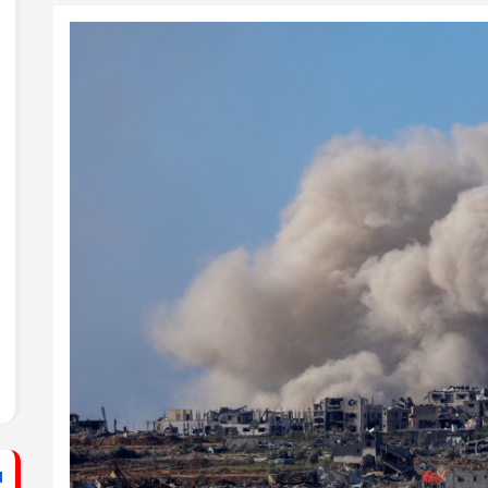
ستشفى الأهلي المعمداني
راطي يساند الصحفيين بزيارة لقناة الكوفية
فيديو: لقاء مع القيادي
الفلسطيني محمد دحلان
ي حركة فتح بمحافظة خان يونس ينظم لقاءً
برنامج قصارى القول على
قناة روسـيــا اليوم
ي حركة فتح بمحافظة رفح يطلق حملة
اء
دلياني: الاحتلال يسعى
لق حملة إلكترونية دعمًا للأسرى بمناسبة
للتغطية على جرائمه بقطع
الاتصالات عن غزة
قراطي يطلق حملة إلكترونية رفضًا لمشروع
ينيين في سجون الاحتلال
ف