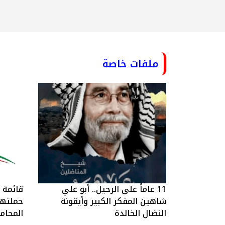
ملفات خاصة
11 عاماً على الرحيل.. أبو علي
قائمة ا
شاهين المفكر الكبير وأيقونة
حملتها 
النضال الخالدة
المحام