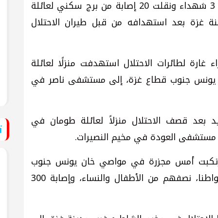
وتابعت أن الطواقم انتشلت أيضا جثامين 3 شهداء ونقلت 20 إصابة من برج سكني لعائلة
 غزة بعد استهدافه من قبل طيران الاحتلال
م الطبية 5 إصابات جراء غارة لطائرات الاحتلال استهدفت منزلًا لعائلة
 يونس جنوب قطاع غزة، إلى مستشفى ناصر في
بعد قصف الاحتلال منزلاً لعائلة طومان في
ت
ى مستشفى العودة في مخيم النصيرات.
 ارتكبت أمس مجزرة في مواصي خان يونس جنوب
قطاع غزة، أسفرت عن استشهاد 90 مواطنا، نصفهم من الأطفال والنساء، وإصابة 300