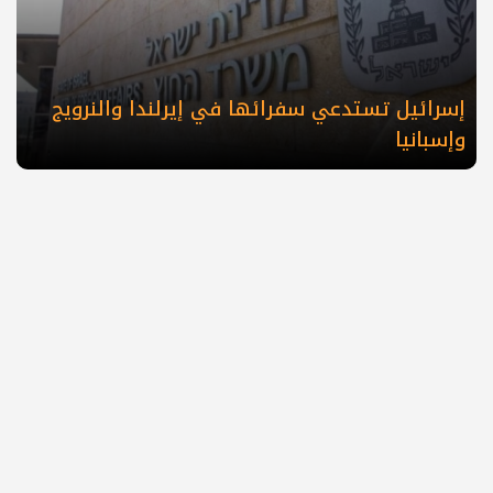
‎إسرائيل تستدعي سفرائها في إيرلندا والنرويج
وإسبانيا