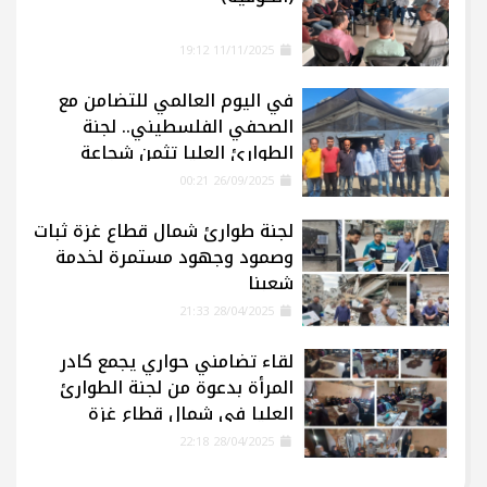
11/11/2025 19:12
في اليوم العالمي للتضامن مع
الصحفي الفلسطيني.. لجنة
الطوارئ العليا تثمن شجاعة
الإعلاميين في غزة
26/09/2025 00:21
لجنة طوارئ شمال قطاع غزة ثبات
وصمود وجهود مستمرة لخدمة
شعبنا
28/04/2025 21:33
لقاء تضامني حواري يجمع كادر
المرأة بدعوة من لجنة الطوارئ
العليا في شمال قطاع غزة
28/04/2025 22:18