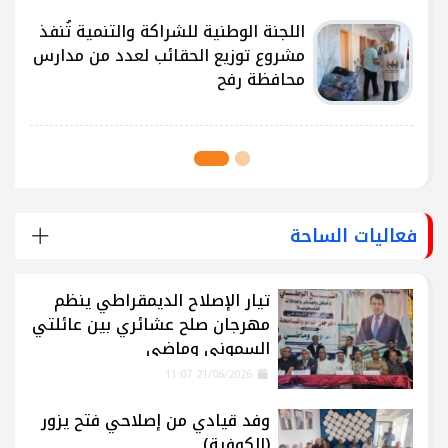
ى
اللجنة الوطنية للشراكة والتنمية تُنفذ
مشروع توزيع الحقائب لعدد من مدارس
محافظة رفح
فعاليات الساحة
تيار الإصلاح الديمقراطي ينظم
مهرجان صلح عشائري بين عائلتي
السموني وماضي
21/06/2026 11:07
وفد قيادي من إصلاحي فتح يزور
(الكوفية)