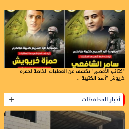
"كتائب الأقصى" تكشف عن العمليات الخاصة لحمزة
خريوش "أسد الكتيبة"..
أخبار المحافظات