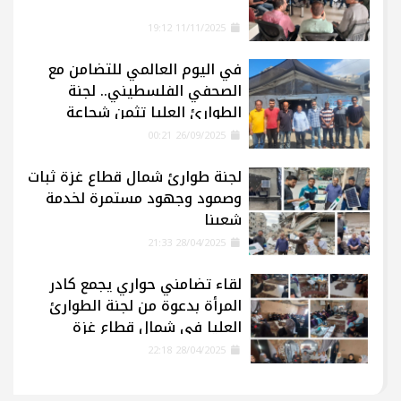
11/11/2025 19:12
في اليوم العالمي للتضامن مع
الصحفي الفلسطيني.. لجنة
الطوارئ العليا تثمن شجاعة
الإعلاميين في غزة
26/09/2025 00:21
لجنة طوارئ شمال قطاع غزة ثبات
وصمود وجهود مستمرة لخدمة
شعبنا
28/04/2025 21:33
لقاء تضامني حواري يجمع كادر
المرأة بدعوة من لجنة الطوارئ
العليا في شمال قطاع غزة
28/04/2025 22:18