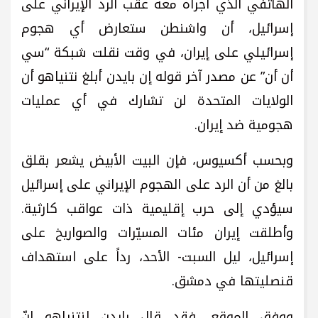
الهاتفي الذي أجراه معه عقب الرد الإيراني على
إسرائيل، أن واشنطن ستعارض أي هجوم
إسرائيلي على إيران، في وقت نقلت شبكة “سي
أن أن” عن مصدر آخر قوله إن بايدن أبلغ نتنياهو أن
الولايات المتحدة لن تشارك في أي عمليات
هجومية ضد إيران.
وبحسب أكسيوس، فإن البيت الأبيض يشعر بقلق
بالغ من أن الرد على الهجوم الإيراني على إسرائيل
سيؤدي إلى حرب إقليمية ذات عواقب كارثية.
وأطلقت إيران مئات المسيّرات والصواريخ على
إسرائيل، ليل السبت- الأحد، رداً على استهداف
قنصليتها في دمشق.
ووفق الموقع، فقد قال بايدن لنتنياهو إنّ