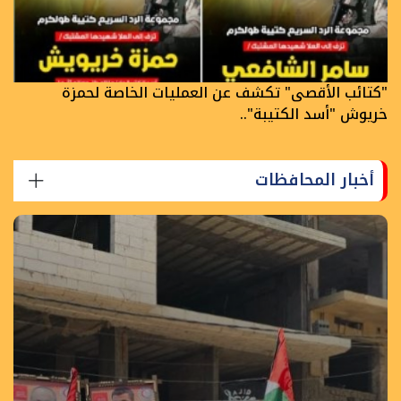
"كتائب الأقصى" تكشف عن العمليات الخاصة لحمزة
خريوش "أسد الكتيبة"..
أخبار المحافظات