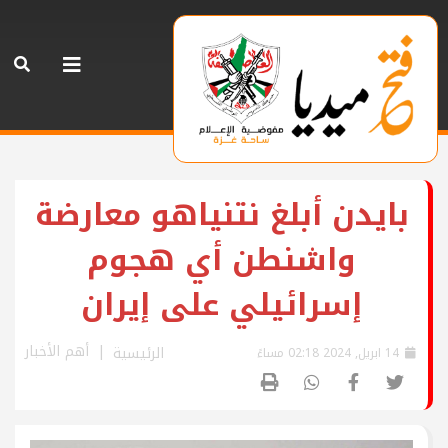
بايدن أبلغ نتنياهو معارضة
واشنطن أي هجوم
إسرائيلي على إيران
أهم الأخبار
الرئيسية
14 ابريل, 2024 02:18 مساءً