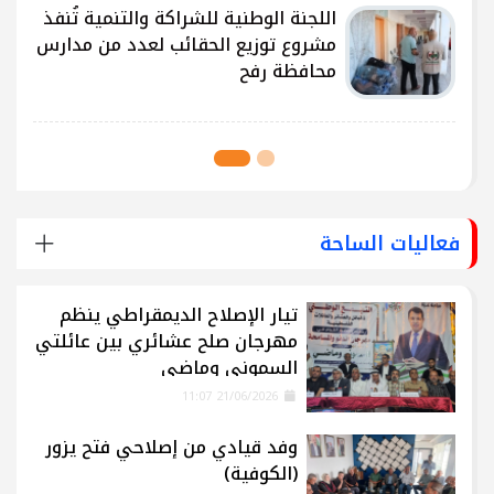
ى
اللجنة الوطنية للشراكة والتنمية تُنفذ
مشروع توزيع الحقائب لعدد من مدارس
محافظة رفح
فعاليات الساحة
تيار الإصلاح الديمقراطي ينظم
مهرجان صلح عشائري بين عائلتي
السموني وماضي
21/06/2026 11:07
وفد قيادي من إصلاحي فتح يزور
(الكوفية)