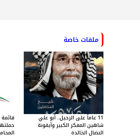
ملفات خاصة
11 عاماً على الرحيل.. أبو علي
قائمة ا
شاهين المفكر الكبير وأيقونة
حملتها 
النضال الخالدة
المحام