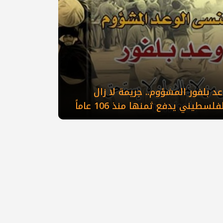
د بلفور المشؤوم.. جريمة لا زال
فلسطيني يدفع ثمنها منذ 106 عاماً