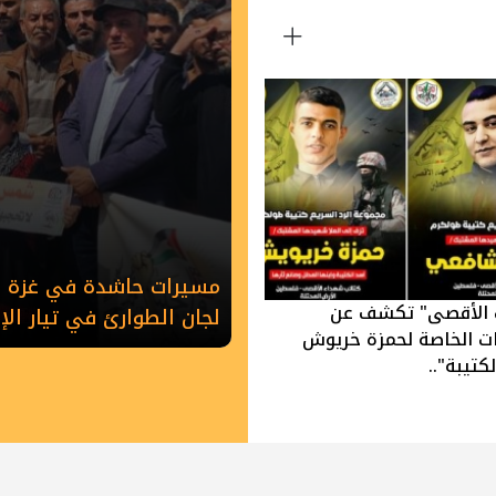
مسيرات حاشدة في غزة وخ
 الأقصى" تكشف عن
لجان الطوارئ في تيار ال
ات الخاصة لحمزة خريوش
كتيبة"..