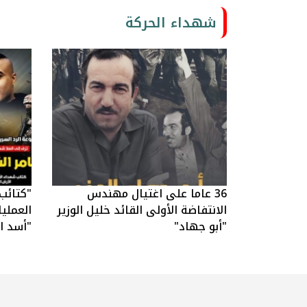
شهداء الحركة
36 عاما على اغتيال مهندس
"كتائب
الانتفاضة الأولى القائد خليل الوزير
العملي
"أبو جهاد"
"أسد ال