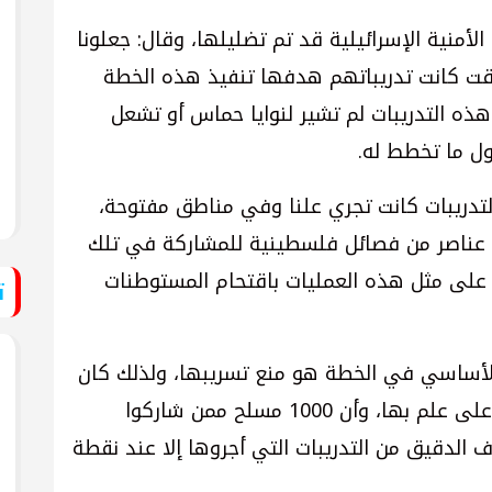
منية الإسرائيلية قد تم تضليلها، وقال: جعلونا
وقت كانت تدريباتهم هدفها تنفيذ هذه الخطة
 هذه التدريبات لم تشير لنوايا حماس أو تشعل
ول ما تخطط له.
دريبات كانت تجري علنا وفي مناطق مفتوحة،
 عناصر من فصائل فلسطينية للمشاركة في تلك
 على مثل هذه العمليات باقتحام المستوطنات
ت
أساسي في الخطة هو منع تسريبها، ولذلك كان
العديد من كبار قيادات الحركة لم يكونوا على علم بها، وأن 1000 مسلح ممن شاركوا
 الدقيق من التدريبات التي أجروها إلا عند نقطة