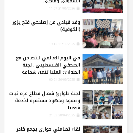
السموني وماضي
21/06/2026 11:07
وفد قيادي من إصلاحي فتح يزور
(الكوفية)
11/11/2025 19:12
في اليوم العالمي للتضامن مع
الصحفي الفلسطيني.. لجنة
الطوارئ العليا تثمن شجاعة
الإعلاميين في غزة
26/09/2025 00:21
لجنة طوارئ شمال قطاع غزة ثبات
وصمود وجهود مستمرة لخدمة
شعبنا
28/04/2025 21:33
لقاء تضامني حواري يجمع كادر