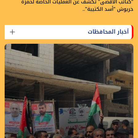
"كتائب الأقصى" تكشف عن العمليات الخاصة لحمزة
خريوش "أسد الكتيبة"..
أخبار المحافظات