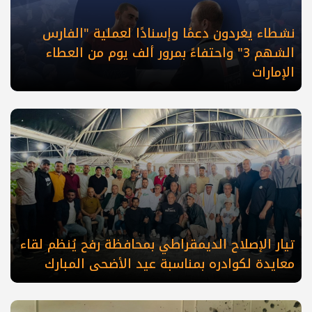
نشطاء يغردون دعمًا وإسنادًا لعملية "الفارس
الشهم 3" واحتفاءً بمرور ألف يوم من العطاء
الإمارات
تيار الإصلاح الديمقراطي بمحافظة رفح يُنظم لقاء
معايدة لكوادره بمناسبة عيد الأضحى المبارك