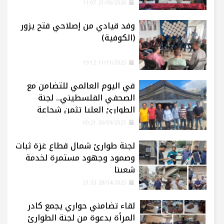
21/06/2026 11:07
وفد قيادي من إصلاحي فتح يزور
(الكوفية)
11/11/2025 19:12
في اليوم العالمي للتضامن مع
الصحفي الفلسطيني.. لجنة
الطوارئ العليا تثمن شجاعة
الإعلاميين في غزة
26/09/2025 00:21
لجنة طوارئ شمال قطاع غزة ثبات
وصمود وجهود مستمرة لخدمة
شعبنا
28/04/2025 21:33
لقاء تضامني حواري يجمع كادر
المرأة بدعوة من لجنة الطوارئ