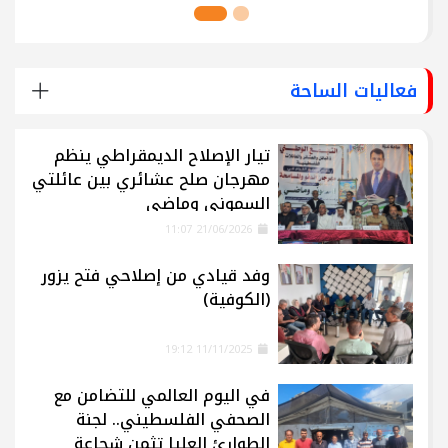
فعاليات الساحة
تيار الإصلاح الديمقراطي ينظم
مهرجان صلح عشائري بين عائلتي
السموني وماضي
21/06/2026 11:07
وفد قيادي من إصلاحي فتح يزور
(الكوفية)
11/11/2025 19:12
في اليوم العالمي للتضامن مع
الصحفي الفلسطيني.. لجنة
الطوارئ العليا تثمن شجاعة