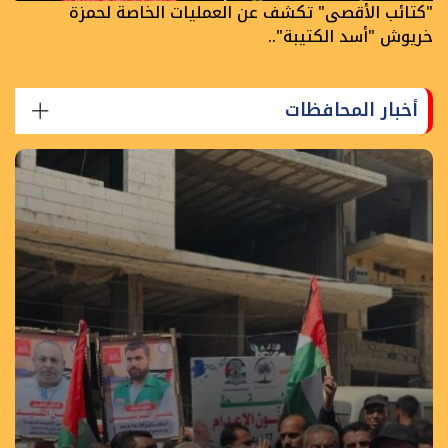
"كتائب الأقصى" تكشف عن العمليات الخاصة لحمزة
خريوش "أسد الكتيبة"..
أخبار المحافظات