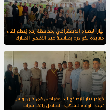
تيار الإصلاح الديمقراطي بمحافظة رفح يُنظم لقاء
معايدة لكوادره بمناسبة عيد الأضحى المبارك
كوادر تيار الإصلاح الديمقراطي في خان يونس
تجدد الوفاء للشهيد المناضل رائف شراب