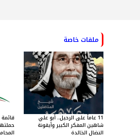
ملفات خاصة
11 عاماً على الرحيل.. أبو علي
قائمة ا
شاهين المفكر الكبير وأيقونة
حملتها 
النضال الخالدة
المحام