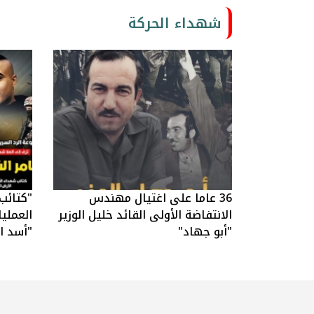
شهداء الحركة
36 عاما على اغتيال مهندس
"كتائب
الانتفاضة الأولى القائد خليل الوزير
العملي
"أبو جهاد"
"أسد ال