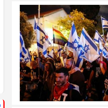
ستشفى الأهلي المعمداني
راطي يساند الصحفيين بزيارة لقناة الكوفية
فيديو: لقاء مع القيادي
الفلسطيني محمد دحلان
ي حركة فتح بمحافظة خان يونس ينظم لقاءً
برنامج قصارى القول على
قناة روسـيــا اليوم
ي حركة فتح بمحافظة رفح يطلق حملة
اء
دلياني: الاحتلال يسعى
لق حملة إلكترونية دعمًا للأسرى بمناسبة
للتغطية على جرائمه بقطع
الاتصالات عن غزة
قراطي يطلق حملة إلكترونية رفضًا لمشروع
ينيين في سجون الاحتلال
ف