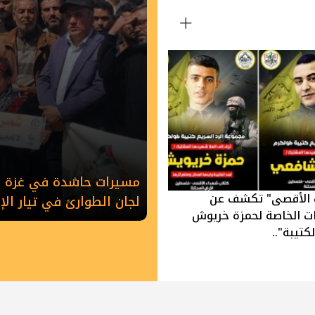
مسيرات حاشدة في غزة وخ
 الأقصى" تكشف عن
لجان الطوارئ في تيار ال
ات الخاصة لحمزة خريوش
كتيبة"..